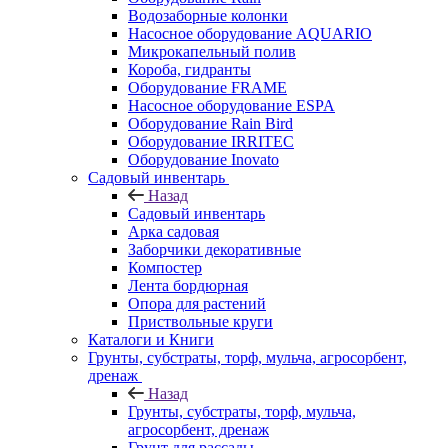
Водозаборные колонки
Насосное оборудование AQUARIO
Микрокапельный полив
Короба, гидранты
Оборудование FRAME
Насосное оборудование ESPA
Оборудование Rain Bird
Оборудование IRRITEC
Оборудование Inovato
Садовый инвентарь
Назад
Садовый инвентарь
Арка садовая
Заборчики декоративные
Компостер
Лента бордюрная
Опора для растений
Приствольные круги
Каталоги и Книги
Грунты, субстраты, торф, мульча, агросорбент,
дренаж
Назад
Грунты, субстраты, торф, мульча,
агросорбент, дренаж
Грунт для рассады