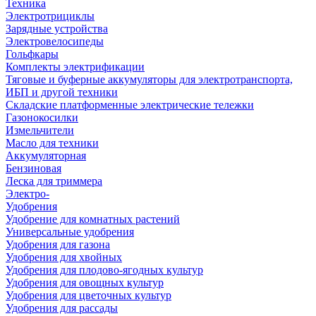
Техника
Электротрициклы
Зарядные устройства
Электровелосипеды
Гольфкары
Комплекты электрификации
Тяговые и буферные аккумуляторы для электротранспорта,
ИБП и другой техники
Складские платформенные электрические тележки
Газонокосилки
Измельчители
Масло для техники
Аккумуляторная
Бензиновая
Леска для триммера
Электро-
Удобрения
Удобрение для комнатных растений
Универсальные удобрения
Удобрения для газона
Удобрения для хвойных
Удобрения для плодово-ягодных культур
Удобрения для овощных культур
Удобрения для цветочных культур
Удобрения для рассады