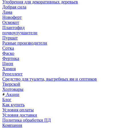
Удобрения для декоративных деревьев
Добрая сила
Лама
Новоферт
Осмокот
Плантофид
почвоулучшители
Пуршат
Разные производители
Сотка
Фаско
Фертика
Цион
Химия
Репеллент
Средство для туалета, выгребных ям и септиков
Тверской
Хозтовары
Акции
Блог
Как купить
Условия оплаты
Условия доставки
Политика обработки ПД
Компания