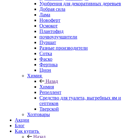
Удобрения для декоративных деревьев
Добрая сила
Лама
Новоферт
Осмокот
Плантофид
почвоулучшители
Пуршат
Разные производители
Сотка
Фаско
Фертика
Цион
Химия
Назад
Химия
Репеллент
Средство для туалета, выгребных ям и
септиков
Тверской
Хозтовары
Акции
Блог
Как купить
Назад