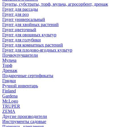
Грунты, субстраты, торф, мульча, агросорбент, дренаж
Грунт для рассады
Грунт для роз
Грунт универсальный
Грунт для хвойных растений
Грунт цветочный
Грунт для овощных культур
Грунт для голубики
Грунт для комнатных растений
Грунт для плодово-ягодных культур
Почвоулучшители
Мульча
Торф
Дренаж
Подарочные сертификаты
Грядки
Ручной инвентарь
Finland
Gardena
Mr.Logo
TRUPER
ZEMA
Другие производители
Инструменты садовые
Парники , крепления