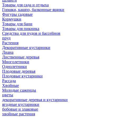
Шланги
Товары для сада и отдыха
Горшки, кашпо, балконные ящики
Фигуры садовые
Кормушки
Товары для бани
Товары для пикника
Средства для пудов и бассейнов
пруд
Растения
Декоративные кустарники
Лиана
Лиственные деревья
Многолетники
Однолетники
Плодовые деревья
Плодовые кустарники
Рассада
Хвойные
Молодые саженцы
цветы
декоративные деревья и кустарники
ягодные кустарники
бобовые и злаковые
хвойные растения