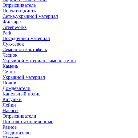
Опрыскиватель
Перчатки,кисть
Сетка,укрывной материал
Фискарс
Greenworks
Park
Посадочный материал
Лук-севок
Семенной картофель
Чеснок
Укрывной материал, камень, сетка
Камень
Сетка
Укрывной материал
Полив
Дождеватели
Капельный полив
Катушки
Лейки
Насосы
Опрыскиватели
Пистолеты поливочные
Разное
Соединители