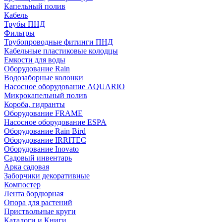
Капельный полив
Кабель
Трубы ПНД
Фильтры
Трубопроводные фитинги ПНД
Кабельные пластиковые колодцы
Емкости для воды
Оборудование Rain
Водозаборные колонки
Насосное оборудование AQUARIO
Микрокапельный полив
Короба, гидранты
Оборудование FRAME
Насосное оборудование ESPA
Оборудование Rain Bird
Оборудование IRRITEC
Оборудование Inovato
Садовый инвентарь
Арка садовая
Заборчики декоративные
Компостер
Лента бордюрная
Опора для растений
Приствольные круги
Каталоги и Книги