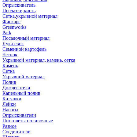
Опрыскиватель
Перчатки,кисть
Сетка,укрывной материал
Фискарс
Greenworks
Park
Посадочный материал
Лук-севок
Семенной картофель
Чеснок
Укрывной материал, камень, сетка
Камень
Сетка
Укрывной материал
Полив
Дождеватели
Капельный полив
Катушки
Лейки
Насосы
Опрыскиватели
Пистолеты поливочные
Разное
Соединители