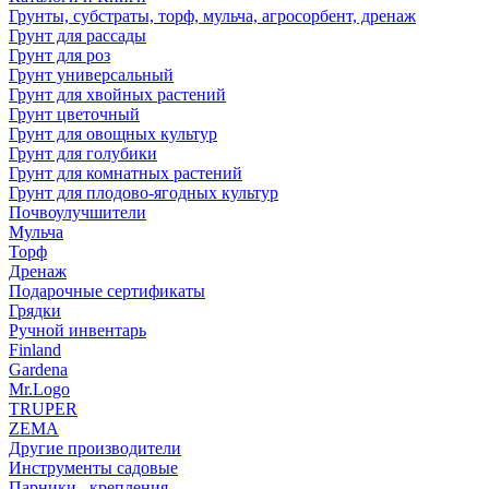
Грунты, субстраты, торф, мульча, агросорбент, дренаж
Грунт для рассады
Грунт для роз
Грунт универсальный
Грунт для хвойных растений
Грунт цветочный
Грунт для овощных культур
Грунт для голубики
Грунт для комнатных растений
Грунт для плодово-ягодных культур
Почвоулучшители
Мульча
Торф
Дренаж
Подарочные сертификаты
Грядки
Ручной инвентарь
Finland
Gardena
Mr.Logo
TRUPER
ZEMA
Другие производители
Инструменты садовые
Парники , крепления