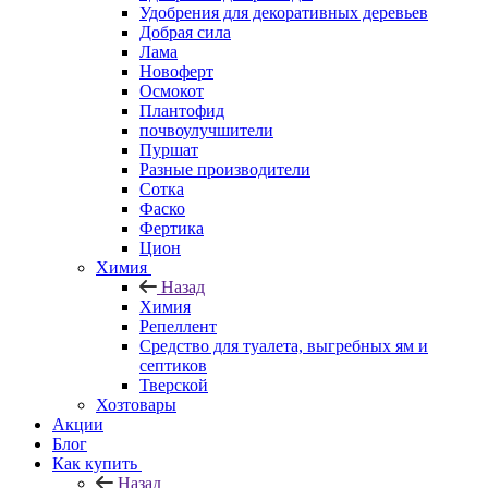
Удобрения для декоративных деревьев
Добрая сила
Лама
Новоферт
Осмокот
Плантофид
почвоулучшители
Пуршат
Разные производители
Сотка
Фаско
Фертика
Цион
Химия
Назад
Химия
Репеллент
Средство для туалета, выгребных ям и
септиков
Тверской
Хозтовары
Акции
Блог
Как купить
Назад