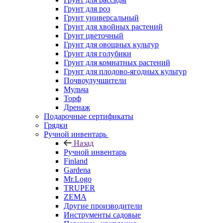
Грунт для роз
Грунт универсальный
Грунт для хвойных растений
Грунт цветочный
Грунт для овощных культур
Грунт для голубики
Грунт для комнатных растений
Грунт для плодово-ягодных культур
Почвоулучшители
Мульча
Торф
Дренаж
Подарочные сертификаты
Грядки
Ручной инвентарь
Назад
Ручной инвентарь
Finland
Gardena
Mr.Logo
TRUPER
ZEMA
Другие производители
Инструменты садовые