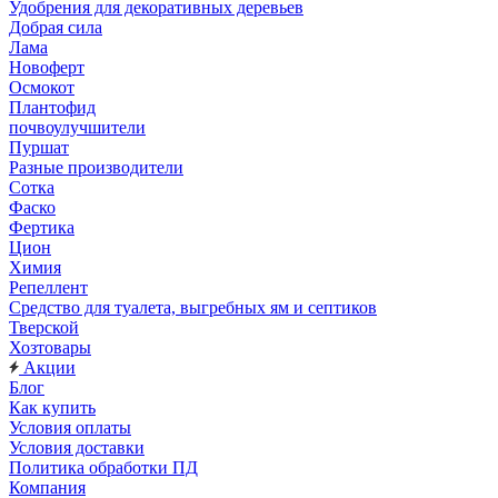
Удобрения для декоративных деревьев
Добрая сила
Лама
Новоферт
Осмокот
Плантофид
почвоулучшители
Пуршат
Разные производители
Сотка
Фаско
Фертика
Цион
Химия
Репеллент
Средство для туалета, выгребных ям и септиков
Тверской
Хозтовары
Акции
Блог
Как купить
Условия оплаты
Условия доставки
Политика обработки ПД
Компания