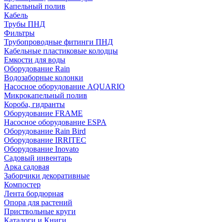
Капельный полив
Кабель
Трубы ПНД
Фильтры
Трубопроводные фитинги ПНД
Кабельные пластиковые колодцы
Емкости для воды
Оборудование Rain
Водозаборные колонки
Насосное оборудование AQUARIO
Микрокапельный полив
Короба, гидранты
Оборудование FRAME
Насосное оборудование ESPA
Оборудование Rain Bird
Оборудование IRRITEC
Оборудование Inovato
Садовый инвентарь
Арка садовая
Заборчики декоративные
Компостер
Лента бордюрная
Опора для растений
Приствольные круги
Каталоги и Книги