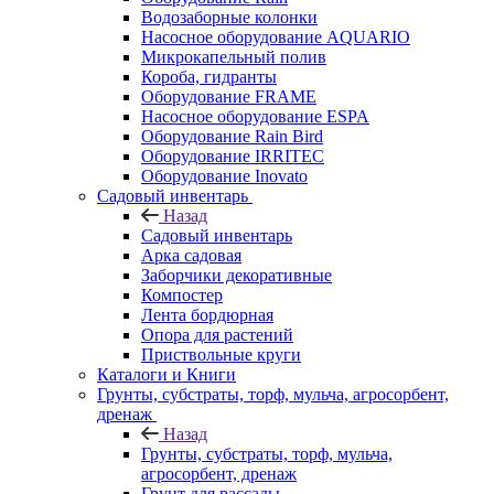
Водозаборные колонки
Насосное оборудование AQUARIO
Микрокапельный полив
Короба, гидранты
Оборудование FRAME
Насосное оборудование ESPA
Оборудование Rain Bird
Оборудование IRRITEC
Оборудование Inovato
Садовый инвентарь
Назад
Садовый инвентарь
Арка садовая
Заборчики декоративные
Компостер
Лента бордюрная
Опора для растений
Приствольные круги
Каталоги и Книги
Грунты, субстраты, торф, мульча, агросорбент,
дренаж
Назад
Грунты, субстраты, торф, мульча,
агросорбент, дренаж
Грунт для рассады