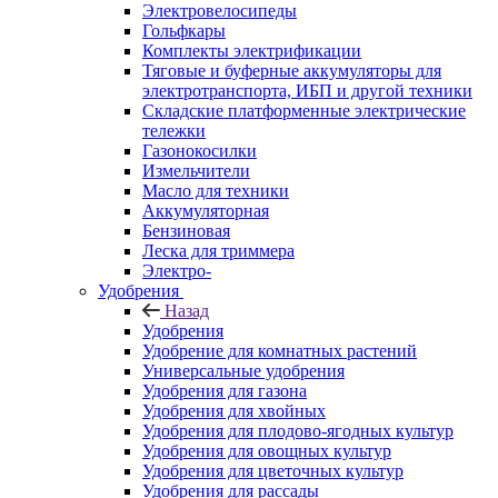
Электровелосипеды
Гольфкары
Комплекты электрификации
Тяговые и буферные аккумуляторы для
электротранспорта, ИБП и другой техники
Складские платформенные электрические
тележки
Газонокосилки
Измельчители
Масло для техники
Аккумуляторная
Бензиновая
Леска для триммера
Электро-
Удобрения
Назад
Удобрения
Удобрение для комнатных растений
Универсальные удобрения
Удобрения для газона
Удобрения для хвойных
Удобрения для плодово-ягодных культур
Удобрения для овощных культур
Удобрения для цветочных культур
Удобрения для рассады