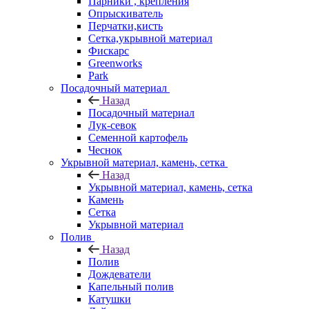
Парники , крепления
Опрыскиватель
Перчатки,кисть
Сетка,укрывной материал
Фискарс
Greenworks
Park
Посадочный материал
Назад
Посадочный материал
Лук-севок
Семенной картофель
Чеснок
Укрывной материал, камень, сетка
Назад
Укрывной материал, камень, сетка
Камень
Сетка
Укрывной материал
Полив
Назад
Полив
Дождеватели
Капельный полив
Катушки