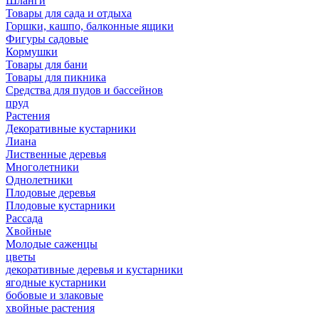
Шланги
Товары для сада и отдыха
Горшки, кашпо, балконные ящики
Фигуры садовые
Кормушки
Товары для бани
Товары для пикника
Средства для пудов и бассейнов
пруд
Растения
Декоративные кустарники
Лиана
Лиственные деревья
Многолетники
Однолетники
Плодовые деревья
Плодовые кустарники
Рассада
Хвойные
Молодые саженцы
цветы
декоративные деревья и кустарники
ягодные кустарники
бобовые и злаковые
хвойные растения