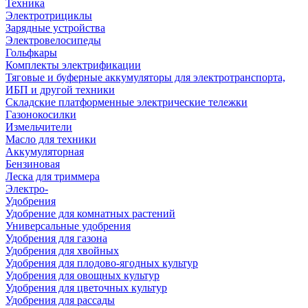
Техника
Электротрициклы
Зарядные устройства
Электровелосипеды
Гольфкары
Комплекты электрификации
Тяговые и буферные аккумуляторы для электротранспорта,
ИБП и другой техники
Складские платформенные электрические тележки
Газонокосилки
Измельчители
Масло для техники
Аккумуляторная
Бензиновая
Леска для триммера
Электро-
Удобрения
Удобрение для комнатных растений
Универсальные удобрения
Удобрения для газона
Удобрения для хвойных
Удобрения для плодово-ягодных культур
Удобрения для овощных культур
Удобрения для цветочных культур
Удобрения для рассады