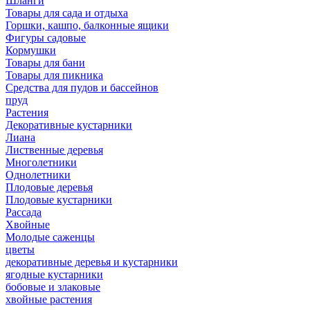
Шланги
Товары для сада и отдыха
Горшки, кашпо, балконные ящики
Фигуры садовые
Кормушки
Товары для бани
Товары для пикника
Средства для пудов и бассейнов
пруд
Растения
Декоративные кустарники
Лиана
Лиственные деревья
Многолетники
Однолетники
Плодовые деревья
Плодовые кустарники
Рассада
Хвойные
Молодые саженцы
цветы
декоративные деревья и кустарники
ягодные кустарники
бобовые и злаковые
хвойные растения