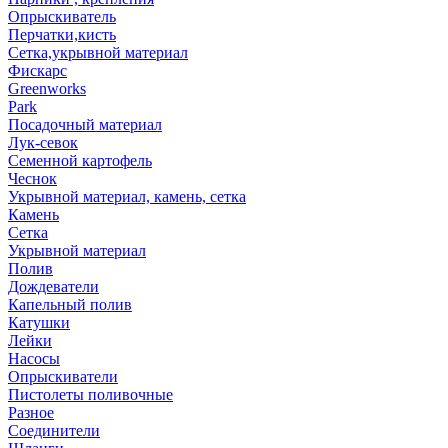
Опрыскиватель
Перчатки,кисть
Сетка,укрывной материал
Фискарс
Greenworks
Park
Посадочный материал
Лук-севок
Семенной картофель
Чеснок
Укрывной материал, камень, сетка
Камень
Сетка
Укрывной материал
Полив
Дождеватели
Капельный полив
Катушки
Лейки
Насосы
Опрыскиватели
Пистолеты поливочные
Разное
Соединители