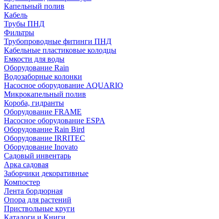
Капельный полив
Кабель
Трубы ПНД
Фильтры
Трубопроводные фитинги ПНД
Кабельные пластиковые колодцы
Емкости для воды
Оборудование Rain
Водозаборные колонки
Насосное оборудование AQUARIO
Микрокапельный полив
Короба, гидранты
Оборудование FRAME
Насосное оборудование ESPA
Оборудование Rain Bird
Оборудование IRRITEC
Оборудование Inovato
Садовый инвентарь
Арка садовая
Заборчики декоративные
Компостер
Лента бордюрная
Опора для растений
Приствольные круги
Каталоги и Книги