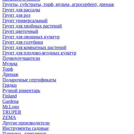
Грунты, субстраты, торф, мульча, агросорбент, дренаж
Грунт для рассады
Грунт для роз
Грунт универсальный
Грунт для хвойных растений
Грунт цветочный
Грунт для овощных культур
Грунт для голубики
Грунт для комнатных растений
Грунт для плодово-ягодных культур
Почвоулучшители
Мульча
Торф
Дренаж
Подарочные сертификаты
Грядки
Ручной инвентарь
Finland
Gardena
Mr.Logo
TRUPER
ZEMA
Другие производители
Инструменты садовые
Парники , крепления