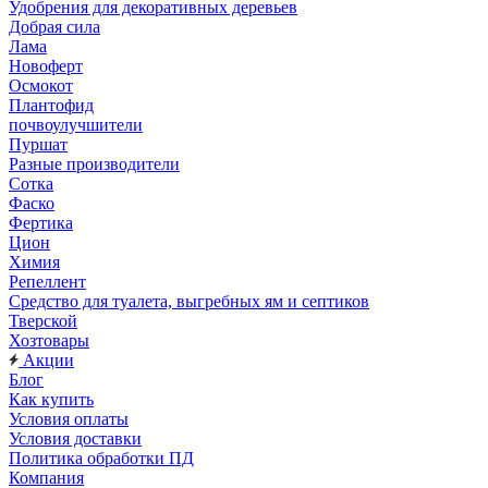
Удобрения для декоративных деревьев
Добрая сила
Лама
Новоферт
Осмокот
Плантофид
почвоулучшители
Пуршат
Разные производители
Сотка
Фаско
Фертика
Цион
Химия
Репеллент
Средство для туалета, выгребных ям и септиков
Тверской
Хозтовары
Акции
Блог
Как купить
Условия оплаты
Условия доставки
Политика обработки ПД
Компания