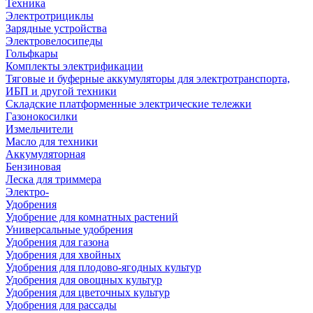
Техника
Электротрициклы
Зарядные устройства
Электровелосипеды
Гольфкары
Комплекты электрификации
Тяговые и буферные аккумуляторы для электротранспорта,
ИБП и другой техники
Складские платформенные электрические тележки
Газонокосилки
Измельчители
Масло для техники
Аккумуляторная
Бензиновая
Леска для триммера
Электро-
Удобрения
Удобрение для комнатных растений
Универсальные удобрения
Удобрения для газона
Удобрения для хвойных
Удобрения для плодово-ягодных культур
Удобрения для овощных культур
Удобрения для цветочных культур
Удобрения для рассады