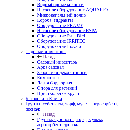
Водозаборные колонки
Насосное оборудование AQUARIO
Микрокапельный полив
Короба, гидранты
Оборудование FRAME
Насосное оборудование ESPA
Оборудование Rain Bird
Оборудование IRRITEC
Оборудование Inovato
Садовый инвентарь
Назад
Садовый инвентарь
Арка садовая
Заборчики декоративные
Компостер
Лента бордюрная
Опора для растений
Приствольные круги
Каталоги и Книги
Грунты, субстраты, торф, мульча, агросорбент,
дренаж
Назад
Грунты, субстраты, торф, мульча,
агросорбент, дренаж
Грунт для рассады