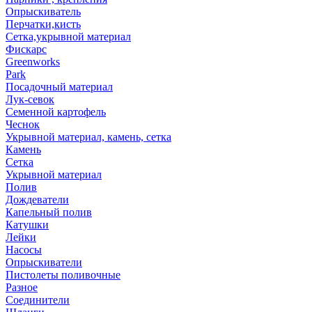
Опрыскиватель
Перчатки,кисть
Сетка,укрывной материал
Фискарс
Greenworks
Park
Посадочный материал
Лук-севок
Семенной картофель
Чеснок
Укрывной материал, камень, сетка
Камень
Сетка
Укрывной материал
Полив
Дождеватели
Капельный полив
Катушки
Лейки
Насосы
Опрыскиватели
Пистолеты поливочные
Разное
Соединители