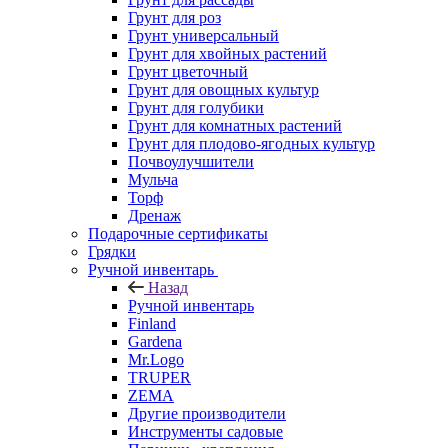
Грунт для роз
Грунт универсальный
Грунт для хвойных растений
Грунт цветочный
Грунт для овощных культур
Грунт для голубики
Грунт для комнатных растений
Грунт для плодово-ягодных культур
Почвоулучшители
Мульча
Торф
Дренаж
Подарочные сертификаты
Грядки
Ручной инвентарь
Назад
Ручной инвентарь
Finland
Gardena
Mr.Logo
TRUPER
ZEMA
Другие производители
Инструменты садовые