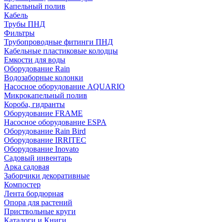
Капельный полив
Кабель
Трубы ПНД
Фильтры
Трубопроводные фитинги ПНД
Кабельные пластиковые колодцы
Емкости для воды
Оборудование Rain
Водозаборные колонки
Насосное оборудование AQUARIO
Микрокапельный полив
Короба, гидранты
Оборудование FRAME
Насосное оборудование ESPA
Оборудование Rain Bird
Оборудование IRRITEC
Оборудование Inovato
Садовый инвентарь
Арка садовая
Заборчики декоративные
Компостер
Лента бордюрная
Опора для растений
Приствольные круги
Каталоги и Книги