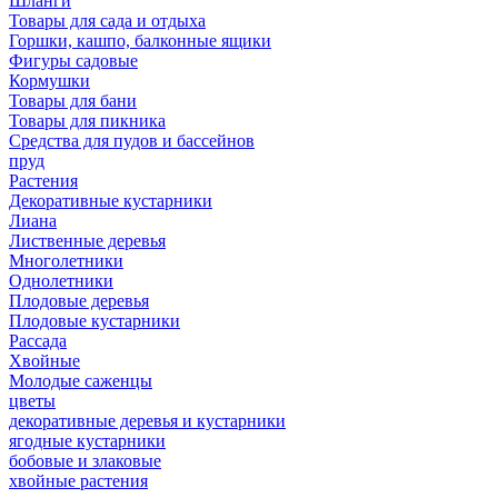
Шланги
Товары для сада и отдыха
Горшки, кашпо, балконные ящики
Фигуры садовые
Кормушки
Товары для бани
Товары для пикника
Средства для пудов и бассейнов
пруд
Растения
Декоративные кустарники
Лиана
Лиственные деревья
Многолетники
Однолетники
Плодовые деревья
Плодовые кустарники
Рассада
Хвойные
Молодые саженцы
цветы
декоративные деревья и кустарники
ягодные кустарники
бобовые и злаковые
хвойные растения