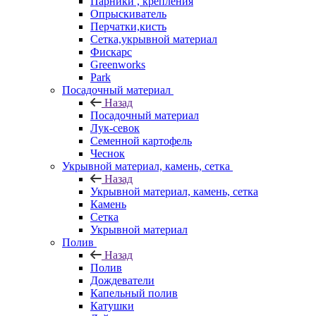
Парники , крепления
Опрыскиватель
Перчатки,кисть
Сетка,укрывной материал
Фискарс
Greenworks
Park
Посадочный материал
Назад
Посадочный материал
Лук-севок
Семенной картофель
Чеснок
Укрывной материал, камень, сетка
Назад
Укрывной материал, камень, сетка
Камень
Сетка
Укрывной материал
Полив
Назад
Полив
Дождеватели
Капельный полив
Катушки