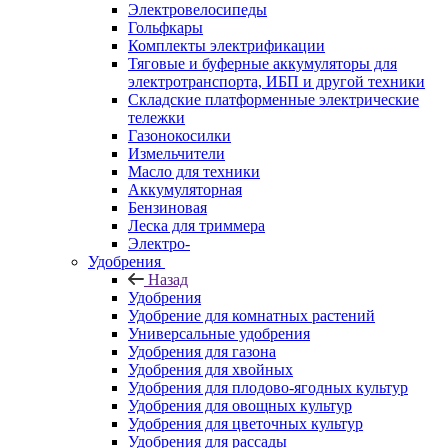
Электровелосипеды
Гольфкары
Комплекты электрификации
Тяговые и буферные аккумуляторы для
электротранспорта, ИБП и другой техники
Складские платформенные электрические
тележки
Газонокосилки
Измельчители
Масло для техники
Аккумуляторная
Бензиновая
Леска для триммера
Электро-
Удобрения
Назад
Удобрения
Удобрение для комнатных растений
Универсальные удобрения
Удобрения для газона
Удобрения для хвойных
Удобрения для плодово-ягодных культур
Удобрения для овощных культур
Удобрения для цветочных культур
Удобрения для рассады