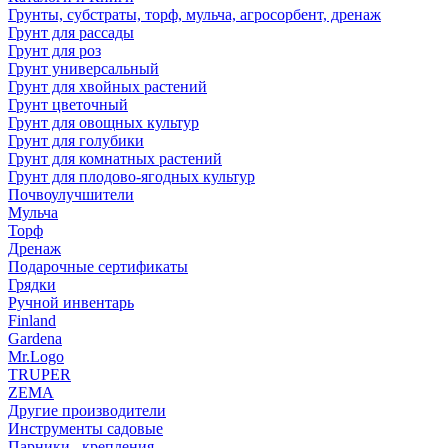
Грунты, субстраты, торф, мульча, агросорбент, дренаж
Грунт для рассады
Грунт для роз
Грунт универсальный
Грунт для хвойных растений
Грунт цветочный
Грунт для овощных культур
Грунт для голубики
Грунт для комнатных растений
Грунт для плодово-ягодных культур
Почвоулучшители
Мульча
Торф
Дренаж
Подарочные сертификаты
Грядки
Ручной инвентарь
Finland
Gardena
Mr.Logo
TRUPER
ZEMA
Другие производители
Инструменты садовые
Парники , крепления