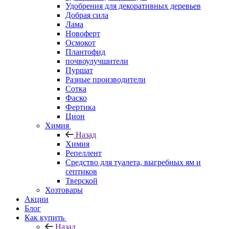
Удобрения для декоративных деревьев
Добрая сила
Лама
Новоферт
Осмокот
Плантофид
почвоулучшители
Пуршат
Разные производители
Сотка
Фаско
Фертика
Цион
Химия
Назад
Химия
Репеллент
Средство для туалета, выгребных ям и
септиков
Тверской
Хозтовары
Акции
Блог
Как купить
Назад