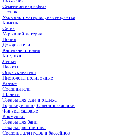
Лук-севок
Семенной картофель
Чеснок
Укрывной материал, камень, сетка
Камень
Сетка
Укрывной материал
Полив
Дождеватели
Капельный полив
Катушки
Лейки
Насосы
Опрыскиватели
Пистолеты поливочные
Разное
Соединители
Шланги
Товары для сада и отдыха
Горшки, кашпо, балконные ящики
Фигуры садовые
Кормушки
Товары для бани
Товары для пикника
Средства для пудов и бассейнов