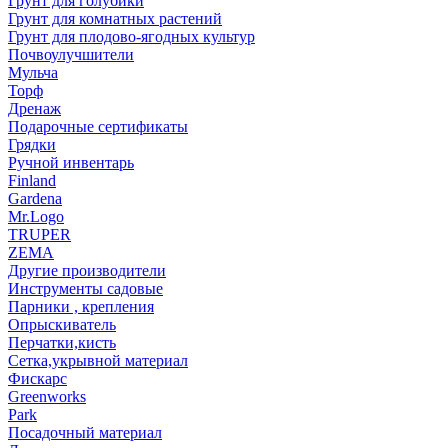
Грунт для голубики
Грунт для комнатных растений
Грунт для плодово-ягодных культур
Почвоулучшители
Мульча
Торф
Дренаж
Подарочные сертификаты
Грядки
Ручной инвентарь
Finland
Gardena
Mr.Logo
TRUPER
ZEMA
Другие производители
Инструменты садовые
Парники , крепления
Опрыскиватель
Перчатки,кисть
Сетка,укрывной материал
Фискарс
Greenworks
Park
Посадочный материал