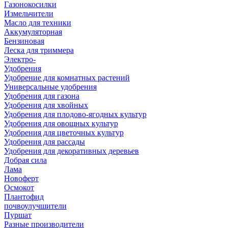
Газонокосилки
Измельчители
Масло для техники
Аккумуляторная
Бензиновая
Леска для триммера
Электро-
Удобрения
Удобрение для комнатных растений
Универсальные удобрения
Удобрения для газона
Удобрения для хвойных
Удобрения для плодово-ягодных культур
Удобрения для овощных культур
Удобрения для цветочных культур
Удобрения для рассады
Удобрения для декоративных деревьев
Добрая сила
Лама
Новоферт
Осмокот
Плантофид
почвоулучшители
Пуршат
Разные производители