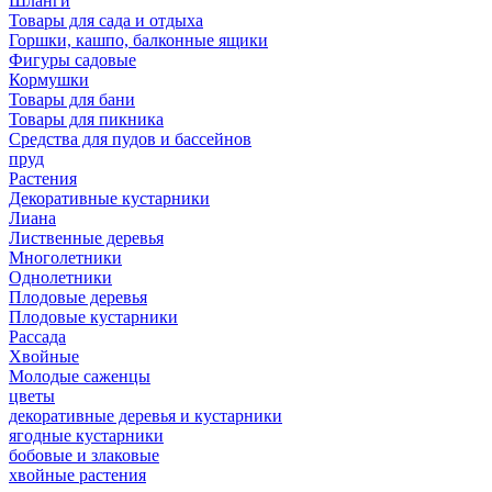
Шланги
Товары для сада и отдыха
Горшки, кашпо, балконные ящики
Фигуры садовые
Кормушки
Товары для бани
Товары для пикника
Средства для пудов и бассейнов
пруд
Растения
Декоративные кустарники
Лиана
Лиственные деревья
Многолетники
Однолетники
Плодовые деревья
Плодовые кустарники
Рассада
Хвойные
Молодые саженцы
цветы
декоративные деревья и кустарники
ягодные кустарники
бобовые и злаковые
хвойные растения