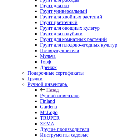
Грунт для роз
Грунт универсальный
Грунт для хвойных растений
Грунт цветочный
Грунт для овощных культур
Грунт для голубики
Грунт для комнатных растений
Грунт для плодово-ягодных культур
Почвоулучшители
Мульча
Торф
Дренаж
Подарочные сертификаты
Грядки
Ручной инвентарь
Назад
Ручной инвентарь
Finland
Gardena
Mr.Logo
TRUPER
ZEMA
Другие производители
Инструменты садовые