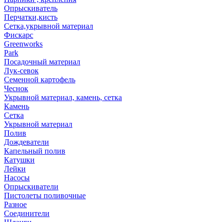
Опрыскиватель
Перчатки,кисть
Сетка,укрывной материал
Фискарс
Greenworks
Park
Посадочный материал
Лук-севок
Семенной картофель
Чеснок
Укрывной материал, камень, сетка
Камень
Сетка
Укрывной материал
Полив
Дождеватели
Капельный полив
Катушки
Лейки
Насосы
Опрыскиватели
Пистолеты поливочные
Разное
Соединители