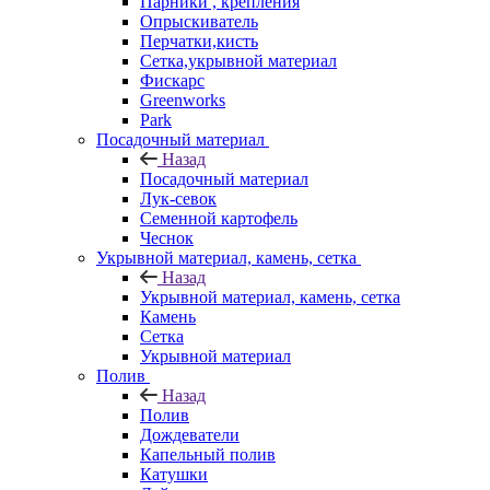
Парники , крепления
Опрыскиватель
Перчатки,кисть
Сетка,укрывной материал
Фискарс
Greenworks
Park
Посадочный материал
Назад
Посадочный материал
Лук-севок
Семенной картофель
Чеснок
Укрывной материал, камень, сетка
Назад
Укрывной материал, камень, сетка
Камень
Сетка
Укрывной материал
Полив
Назад
Полив
Дождеватели
Капельный полив
Катушки