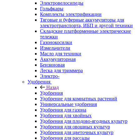
Электровелосипеды
Гольфкары
Комплекты электрификации
Тяговые и буферные аккумуляторы для
электротранспорта, ИБП и другой техники
Складские платформенные электрические
тележки
Газонокосилки
Измельчители
Масло для техники
Аккумуляторная
Бензиновая
Леска для триммера
Электро-
Удобрения
Назад
Удобрения
Удобрение для комнатных растений
Универсальные удобрения
Удобрения для газона
Удобрения для хвойных
Удобрения для плодово-ягодных культур
Удобрения для овощных культур
Удобрения для цветочных культур
Удобрения для рассады