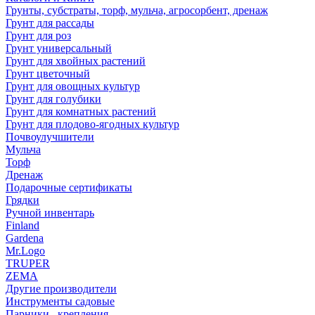
Грунты, субстраты, торф, мульча, агросорбент, дренаж
Грунт для рассады
Грунт для роз
Грунт универсальный
Грунт для хвойных растений
Грунт цветочный
Грунт для овощных культур
Грунт для голубики
Грунт для комнатных растений
Грунт для плодово-ягодных культур
Почвоулучшители
Мульча
Торф
Дренаж
Подарочные сертификаты
Грядки
Ручной инвентарь
Finland
Gardena
Mr.Logo
TRUPER
ZEMA
Другие производители
Инструменты садовые
Парники , крепления