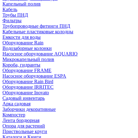
Капельный полив
Кабель
Трубы ПНД
Фильтры
Трубопроводные фитинги ПНД
Кабельные пластиковые колодцы
Емкости для воды
Оборудование Rain
Водозаборные колонки
Насосное оборудование AQUARIO
Микрокапельный полив
Короба, гидранты
Оборудование FRAME
Насосное оборудование ESPA
Оборудование Rain Bird
Оборудование IRRITEC
Оборудование Inovato
Садовый инвентарь
Арка садовая
Заборчики декоративные
Компостер
Лента бордюрная
Опора для растений
Приствольные круги
Каталоги и Книги