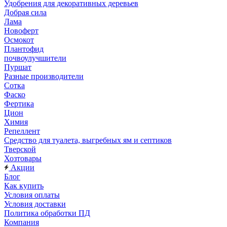
Удобрения для декоративных деревьев
Добрая сила
Лама
Новоферт
Осмокот
Плантофид
почвоулучшители
Пуршат
Разные производители
Сотка
Фаско
Фертика
Цион
Химия
Репеллент
Средство для туалета, выгребных ям и септиков
Тверской
Хозтовары
Акции
Блог
Как купить
Условия оплаты
Условия доставки
Политика обработки ПД
Компания