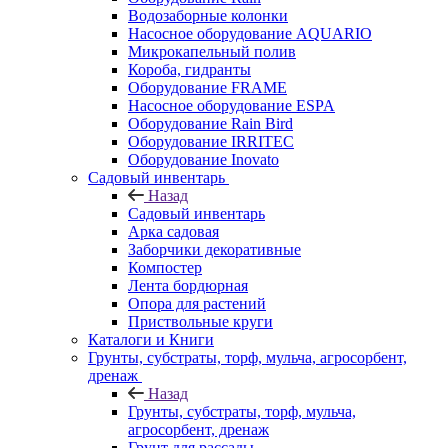
Водозаборные колонки
Насосное оборудование AQUARIO
Микрокапельный полив
Короба, гидранты
Оборудование FRAME
Насосное оборудование ESPA
Оборудование Rain Bird
Оборудование IRRITEC
Оборудование Inovato
Садовый инвентарь
Назад
Садовый инвентарь
Арка садовая
Заборчики декоративные
Компостер
Лента бордюрная
Опора для растений
Приствольные круги
Каталоги и Книги
Грунты, субстраты, торф, мульча, агросорбент,
дренаж
Назад
Грунты, субстраты, торф, мульча,
агросорбент, дренаж
Грунт для рассады