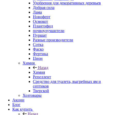
Удобрения для декоративных деревьев
Добрая сила
Лама
Новоферт
Осмокот
Плантофид
почвоулучшители
Пуршат
Разные производители
Сотка
Фаско
Фертика
Цион
Химия
Назад
Химия
Репеллент
Средство для туалета, выгребных ям и
септиков
Тверской
Хозтовары
Акции
Блог
Как купить
Назад