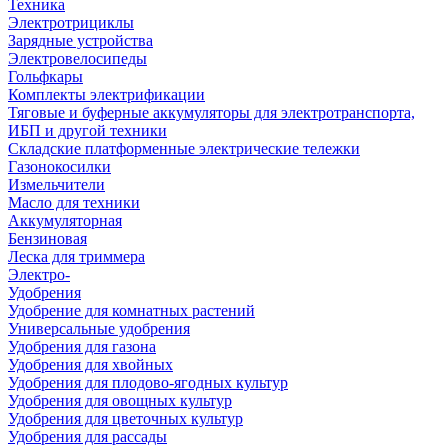
Техника
Электротрициклы
Зарядные устройства
Электровелосипеды
Гольфкары
Комплекты электрификации
Тяговые и буферные аккумуляторы для электротранспорта,
ИБП и другой техники
Складские платформенные электрические тележки
Газонокосилки
Измельчители
Масло для техники
Аккумуляторная
Бензиновая
Леска для триммера
Электро-
Удобрения
Удобрение для комнатных растений
Универсальные удобрения
Удобрения для газона
Удобрения для хвойных
Удобрения для плодово-ягодных культур
Удобрения для овощных культур
Удобрения для цветочных культур
Удобрения для рассады