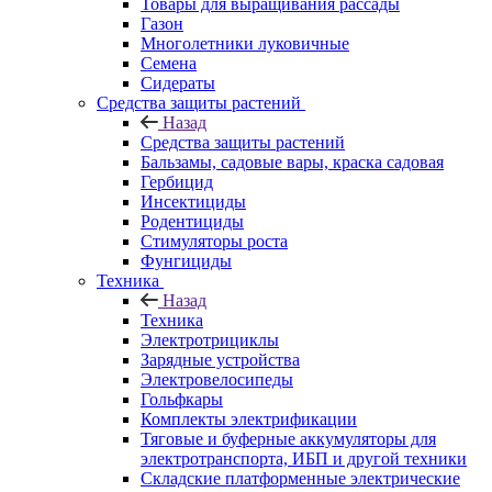
Товары для выращивания рассады
Газон
Многолетники луковичные
Семена
Сидераты
Средства защиты растений
Назад
Средства защиты растений
Бальзамы, садовые вары, краска садовая
Гербицид
Инсектициды
Родентициды
Стимуляторы роста
Фунгициды
Техника
Назад
Техника
Электротрициклы
Зарядные устройства
Электровелосипеды
Гольфкары
Комплекты электрификации
Тяговые и буферные аккумуляторы для
электротранспорта, ИБП и другой техники
Складские платформенные электрические