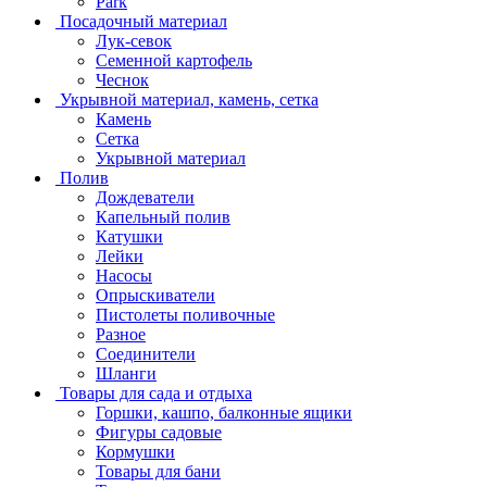
Park
Посадочный материал
Лук-севок
Семенной картофель
Чеснок
Укрывной материал, камень, сетка
Камень
Сетка
Укрывной материал
Полив
Дождеватели
Капельный полив
Катушки
Лейки
Насосы
Опрыскиватели
Пистолеты поливочные
Разное
Соединители
Шланги
Товары для сада и отдыха
Горшки, кашпо, балконные ящики
Фигуры садовые
Кормушки
Товары для бани