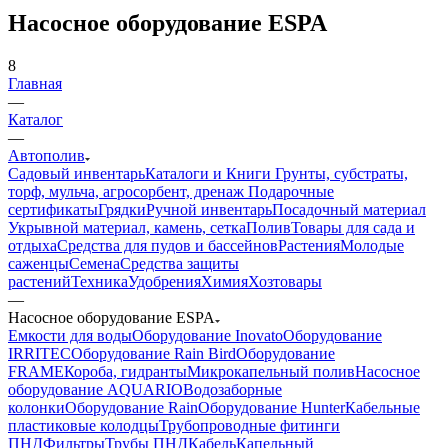
Насосное оборудование ESPA
8
Главная
—
Каталог
—
Автополив
Садовый инвентарь
Каталоги и Книги
Грунты, субстраты,
торф, мульча, агросорбент, дренаж
Подарочные
сертификаты
Грядки
Ручной инвентарь
Посадочный материал
Укрывной материал, камень, сетка
Полив
Товары для сада и
отдыха
Средства для пудов и бассейнов
Растения
Молодые
саженцы
Семена
Средства защиты
растений
Техника
Удобрения
Химия
Хозтовары
—
Насосное оборудование ESPA
Емкости для воды
Оборудование Inovato
Оборудование
IRRITEC
Оборудование Rain Bird
Оборудование
FRAME
Короба, гидранты
Микрокапельный полив
Насосное
оборудование AQUARIO
Водозаборные
колонки
Оборудование Rain
Оборудование Hunter
Кабельные
пластиковые колодцы
Трубопроводные фитинги
ПНД
Фильтры
Трубы ПНД
Кабель
Капельный