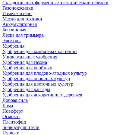
Складские платформенные электрические тележки
Газонокосилки
Измельчители
Масло для техники
Аккумуляторная
Бензиновая
Леска для триммера
Электро-
Удобрения
Удобрение для комнатных растений
Универсальные удобрения
Удобрения для газона
Удобрения для хвойных
Удобрения для плодово-ягодных культур
Удобрения для овощных культур
Удобрения для цветочных культур
Удобрения для рассады
Удобрения для декоративных деревьев
Добрая сила
Лама
Новоферт
Осмокот
Плантофид
почвоулучшители
Пуршат