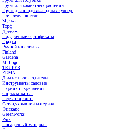
Грунт для голубики
Грунт для комнатных растений
Грунт для плодово-ягодных культур
Почвоулучшители
Мульча
Торф
Дренаж
Подарочные сертификаты
Грядки
Ручной инвентарь
Finland
Gardena
Mr.Logo
TRUPER
ZEMA
Другие производители
Инструменты садовые
Парники , крепления
Опрыскиватель
Перчатки,кисть
Сетка,укрывной материал
Фискарс
Greenworks
Park
Посадочный материал