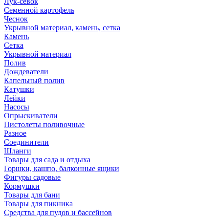
Лук-севок
Семенной картофель
Чеснок
Укрывной материал, камень, сетка
Камень
Сетка
Укрывной материал
Полив
Дождеватели
Капельный полив
Катушки
Лейки
Насосы
Опрыскиватели
Пистолеты поливочные
Разное
Соединители
Шланги
Товары для сада и отдыха
Горшки, кашпо, балконные ящики
Фигуры садовые
Кормушки
Товары для бани
Товары для пикника
Средства для пудов и бассейнов