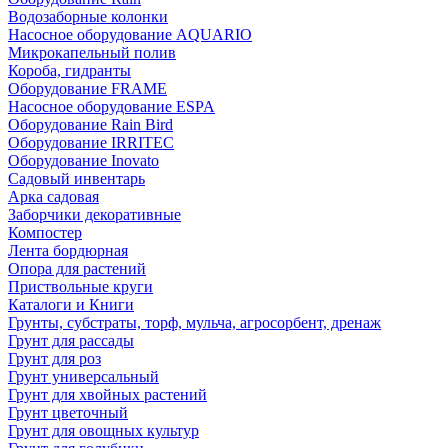
Водозаборные колонки
Насосное оборудование AQUARIO
Микрокапельный полив
Короба, гидранты
Оборудование FRAME
Насосное оборудование ESPA
Оборудование Rain Bird
Оборудование IRRITEC
Оборудование Inovato
Садовый инвентарь
Арка садовая
Заборчики декоративные
Компостер
Лента бордюрная
Опора для растений
Приствольные круги
Каталоги и Книги
Грунты, субстраты, торф, мульча, агросорбент, дренаж
Грунт для рассады
Грунт для роз
Грунт универсальный
Грунт для хвойных растений
Грунт цветочный
Грунт для овощных культур