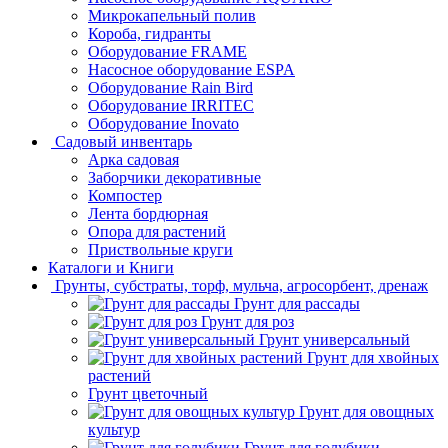
Микрокапельный полив
Короба, гидранты
Оборудование FRAME
Насосное оборудование ESPA
Оборудование Rain Bird
Оборудование IRRITEC
Оборудование Inovato
Садовый инвентарь
Арка садовая
Заборчики декоративные
Компостер
Лента бордюрная
Опора для растений
Приствольные круги
Каталоги и Книги
Грунты, субстраты, торф, мульча, агросорбент, дренаж
Грунт для рассады
Грунт для роз
Грунт универсальный
Грунт для хвойных
растений
Грунт цветочный
Грунт для овощных
культур
Грунт для голубики