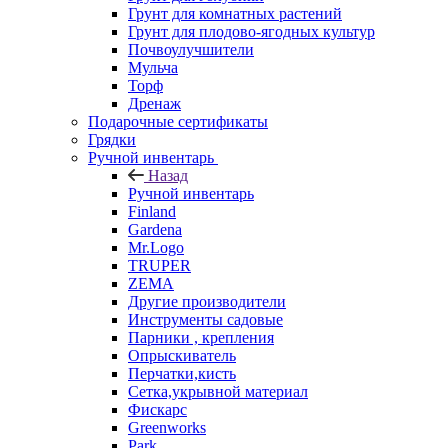
Грунт для комнатных растений
Грунт для плодово-ягодных культур
Почвоулучшители
Мульча
Торф
Дренаж
Подарочные сертификаты
Грядки
Ручной инвентарь
Назад
Ручной инвентарь
Finland
Gardena
Mr.Logo
TRUPER
ZEMA
Другие производители
Инструменты садовые
Парники , крепления
Опрыскиватель
Перчатки,кисть
Сетка,укрывной материал
Фискарс
Greenworks
Park