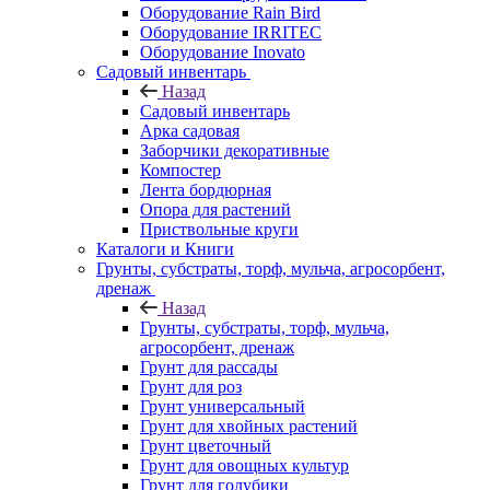
Оборудование Rain Bird
Оборудование IRRITEC
Оборудование Inovato
Садовый инвентарь
Назад
Садовый инвентарь
Арка садовая
Заборчики декоративные
Компостер
Лента бордюрная
Опора для растений
Приствольные круги
Каталоги и Книги
Грунты, субстраты, торф, мульча, агросорбент,
дренаж
Назад
Грунты, субстраты, торф, мульча,
агросорбент, дренаж
Грунт для рассады
Грунт для роз
Грунт универсальный
Грунт для хвойных растений
Грунт цветочный
Грунт для овощных культур
Грунт для голубики