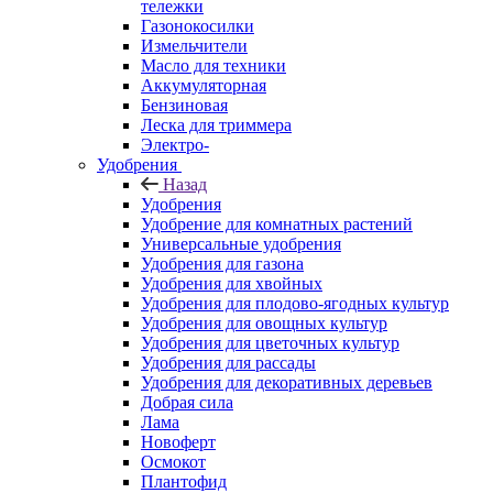
тележки
Газонокосилки
Измельчители
Масло для техники
Аккумуляторная
Бензиновая
Леска для триммера
Электро-
Удобрения
Назад
Удобрения
Удобрение для комнатных растений
Универсальные удобрения
Удобрения для газона
Удобрения для хвойных
Удобрения для плодово-ягодных культур
Удобрения для овощных культур
Удобрения для цветочных культур
Удобрения для рассады
Удобрения для декоративных деревьев
Добрая сила
Лама
Новоферт
Осмокот
Плантофид