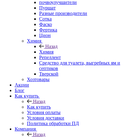
почвоулучшители
Пуршат
Разные производители
Сотка
Фаско
Фертика
Цион
Химия
Назад
Химия
Репеллент
Средство для туалета, выгребных ям и
септиков
Тверской
Хозтовары
Акции
Блог
Как купить
Назад
Как купить
Условия оплаты
Условия доставки
Политика обработки ПД
Компания
Назад