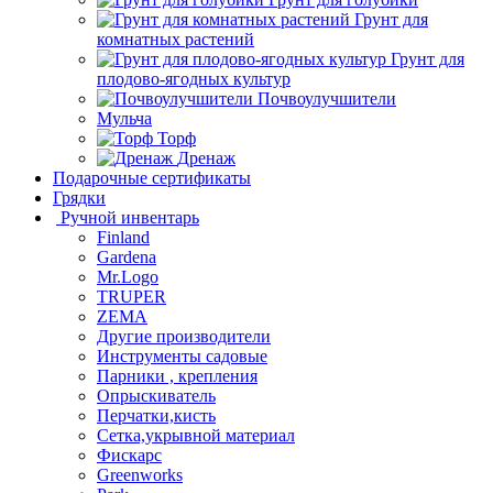
Грунт для
комнатных растений
Грунт для
плодово-ягодных культур
Почвоулучшители
Мульча
Торф
Дренаж
Подарочные сертификаты
Грядки
Ручной инвентарь
Finland
Gardena
Mr.Logo
TRUPER
ZEMA
Другие производители
Инструменты садовые
Парники , крепления
Опрыскиватель
Перчатки,кисть
Сетка,укрывной материал
Фискарс
Greenworks