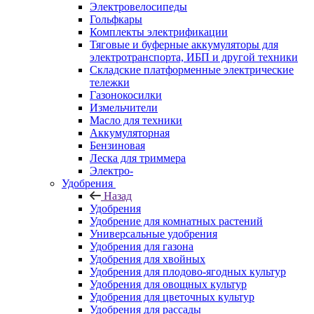
Электровелосипеды
Гольфкары
Комплекты электрификации
Тяговые и буферные аккумуляторы для
электротранспорта, ИБП и другой техники
Складские платформенные электрические
тележки
Газонокосилки
Измельчители
Масло для техники
Аккумуляторная
Бензиновая
Леска для триммера
Электро-
Удобрения
Назад
Удобрения
Удобрение для комнатных растений
Универсальные удобрения
Удобрения для газона
Удобрения для хвойных
Удобрения для плодово-ягодных культур
Удобрения для овощных культур
Удобрения для цветочных культур
Удобрения для рассады