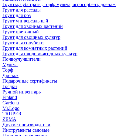
Грунты, субстраты, торф, мульча, агросорбент, дренаж
Грунт для рассады
Грунт для роз
Грунт универсальный
Грунт для хвойных растений
Грунт цветочный
Грунт для овощных культур
Грунт для голубики
Грунт для комнатных растений
Грунт для плодово-ягодных культур
Почвоулучшители
Мульча
Торф
Дренаж
Подарочные сертификаты
Грядки
Ручной инвентарь
Finland
Gardena
Mr.Logo
TRUPER
ZEMA
Другие производители
Инструменты садовые
Парники , крепления