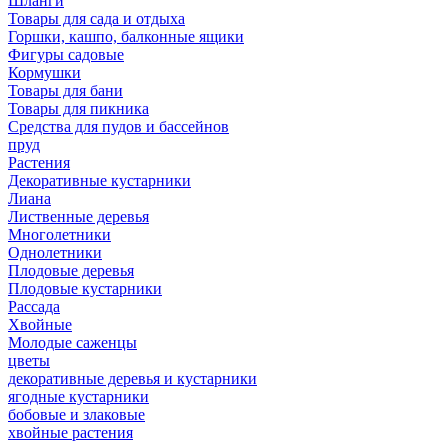
Шланги
Товары для сада и отдыха
Горшки, кашпо, балконные ящики
Фигуры садовые
Кормушки
Товары для бани
Товары для пикника
Средства для пудов и бассейнов
пруд
Растения
Декоративные кустарники
Лиана
Лиственные деревья
Многолетники
Однолетники
Плодовые деревья
Плодовые кустарники
Рассада
Хвойные
Молодые саженцы
цветы
декоративные деревья и кустарники
ягодные кустарники
бобовые и злаковые
хвойные растения