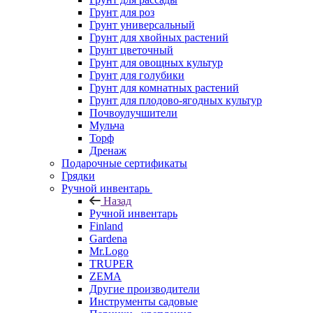
Грунт для роз
Грунт универсальный
Грунт для хвойных растений
Грунт цветочный
Грунт для овощных культур
Грунт для голубики
Грунт для комнатных растений
Грунт для плодово-ягодных культур
Почвоулучшители
Мульча
Торф
Дренаж
Подарочные сертификаты
Грядки
Ручной инвентарь
Назад
Ручной инвентарь
Finland
Gardena
Mr.Logo
TRUPER
ZEMA
Другие производители
Инструменты садовые