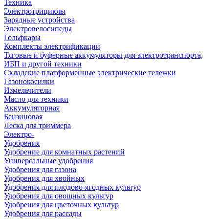
Техника
Электротрициклы
Зарядные устройства
Электровелосипеды
Гольфкары
Комплекты электрификации
Тяговые и буферные аккумуляторы для электротранспорта,
ИБП и другой техники
Складские платформенные электрические тележки
Газонокосилки
Измельчители
Масло для техники
Аккумуляторная
Бензиновая
Леска для триммера
Электро-
Удобрения
Удобрение для комнатных растений
Универсальные удобрения
Удобрения для газона
Удобрения для хвойных
Удобрения для плодово-ягодных культур
Удобрения для овощных культур
Удобрения для цветочных культур
Удобрения для рассады