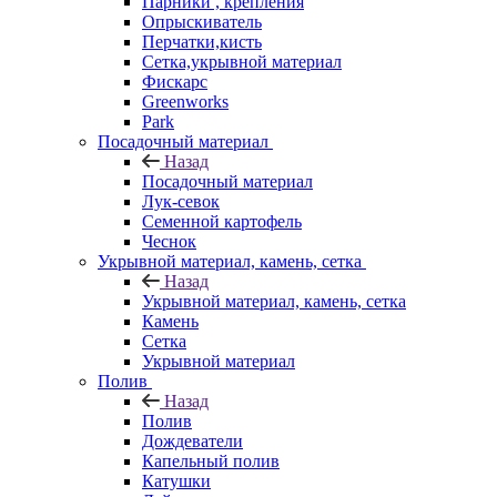
Парники , крепления
Опрыскиватель
Перчатки,кисть
Сетка,укрывной материал
Фискарс
Greenworks
Park
Посадочный материал
Назад
Посадочный материал
Лук-севок
Семенной картофель
Чеснок
Укрывной материал, камень, сетка
Назад
Укрывной материал, камень, сетка
Камень
Сетка
Укрывной материал
Полив
Назад
Полив
Дождеватели
Капельный полив
Катушки