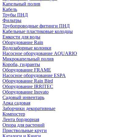
Капельный полив
Кабель
Трубы ПНД
Фильтры
Трубопроводные фитинги ПНД
Кабельные пластиковые колодцы
Емкости для воды
Оборудование Rain
Водозаборные колонки
Насосное оборудование AQUARIO
Микрокапельный полив
Короба, гидранты
Оборудование FRAME
Насосное оборудование ESPA
Оборудование Rain Bird
Оборудование IRRITEC
Оборудование Inovato
Садовый инвентарь
Арка садовая
Заборчики декоративные
Компостер
Лента бордюрная
Опора для растений
Приствольные круги
Каталоги и Книги