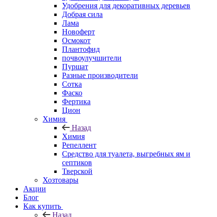
Удобрения для декоративных деревьев
Добрая сила
Лама
Новоферт
Осмокот
Плантофид
почвоулучшители
Пуршат
Разные производители
Сотка
Фаско
Фертика
Цион
Химия
Назад
Химия
Репеллент
Средство для туалета, выгребных ям и
септиков
Тверской
Хозтовары
Акции
Блог
Как купить
Назад