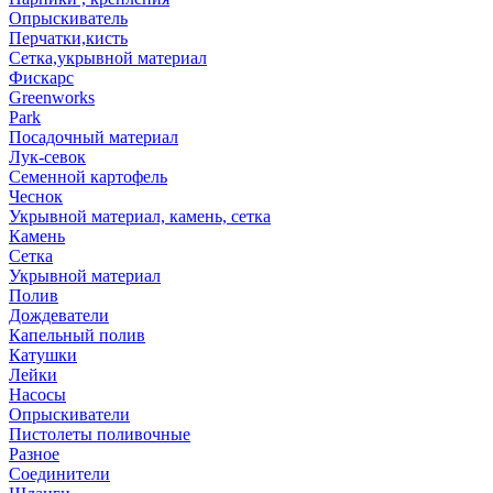
Опрыскиватель
Перчатки,кисть
Сетка,укрывной материал
Фискарс
Greenworks
Park
Посадочный материал
Лук-севок
Семенной картофель
Чеснок
Укрывной материал, камень, сетка
Камень
Сетка
Укрывной материал
Полив
Дождеватели
Капельный полив
Катушки
Лейки
Насосы
Опрыскиватели
Пистолеты поливочные
Разное
Соединители