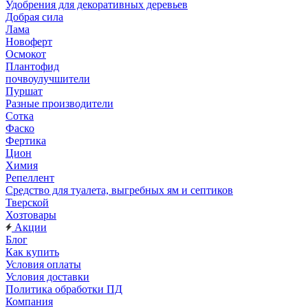
Удобрения для декоративных деревьев
Добрая сила
Лама
Новоферт
Осмокот
Плантофид
почвоулучшители
Пуршат
Разные производители
Сотка
Фаско
Фертика
Цион
Химия
Репеллент
Средство для туалета, выгребных ям и септиков
Тверской
Хозтовары
Акции
Блог
Как купить
Условия оплаты
Условия доставки
Политика обработки ПД
Компания