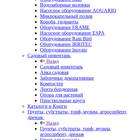
Водозаборные колонки
Насосное оборудование AQUARIO
Микрокапельный полив
Короба, гидранты
Оборудование FRAME
Насосное оборудование ESPA
Оборудование Rain Bird
Оборудование IRRITEC
Оборудование Inovato
Садовый инвентарь
Назад
Садовый инвентарь
Арка садовая
Заборчики декоративные
Компостер
Лента бордюрная
Опора для растений
Приствольные круги
Каталоги и Книги
Грунты, субстраты, торф, мульча, агросорбент,
дренаж
Назад
Грунты, субстраты, торф, мульча,
агросорбент, дренаж
Грунт для рассады