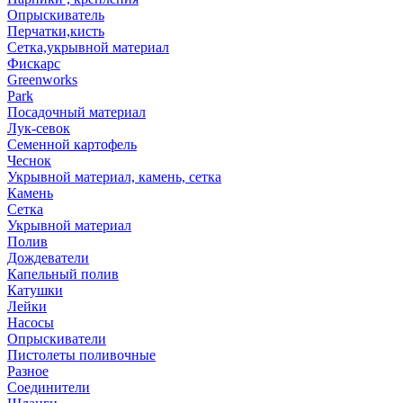
Опрыскиватель
Перчатки,кисть
Сетка,укрывной материал
Фискарс
Greenworks
Park
Посадочный материал
Лук-севок
Семенной картофель
Чеснок
Укрывной материал, камень, сетка
Камень
Сетка
Укрывной материал
Полив
Дождеватели
Капельный полив
Катушки
Лейки
Насосы
Опрыскиватели
Пистолеты поливочные
Разное
Соединители