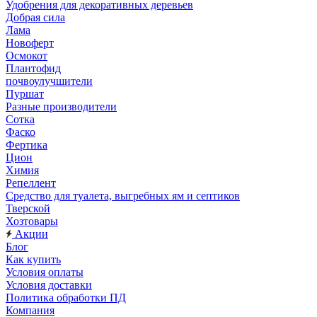
Удобрения для декоративных деревьев
Добрая сила
Лама
Новоферт
Осмокот
Плантофид
почвоулучшители
Пуршат
Разные производители
Сотка
Фаско
Фертика
Цион
Химия
Репеллент
Средство для туалета, выгребных ям и септиков
Тверской
Хозтовары
Акции
Блог
Как купить
Условия оплаты
Условия доставки
Политика обработки ПД
Компания