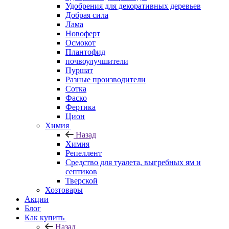
Удобрения для декоративных деревьев
Добрая сила
Лама
Новоферт
Осмокот
Плантофид
почвоулучшители
Пуршат
Разные производители
Сотка
Фаско
Фертика
Цион
Химия
Назад
Химия
Репеллент
Средство для туалета, выгребных ям и
септиков
Тверской
Хозтовары
Акции
Блог
Как купить
Назад