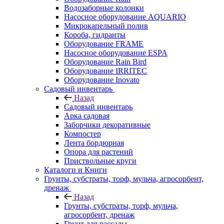
Водозаборные колонки
Насосное оборудование AQUARIO
Микрокапельный полив
Короба, гидранты
Оборудование FRAME
Насосное оборудование ESPA
Оборудование Rain Bird
Оборудование IRRITEC
Оборудование Inovato
Садовый инвентарь
Назад
Садовый инвентарь
Арка садовая
Заборчики декоративные
Компостер
Лента бордюрная
Опора для растений
Приствольные круги
Каталоги и Книги
Грунты, субстраты, торф, мульча, агросорбент,
дренаж
Назад
Грунты, субстраты, торф, мульча,
агросорбент, дренаж
Грунт для рассады