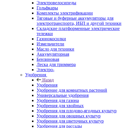
Электровелосипеды
Гольфкары
Комплекты электрификации
Тяговые и буферные аккумуляторы для
электротранспорта, ИБП и другой техники
Складские платформенные электрические
тележки
Газонокосилки
Измельчители
Масло для техники
Аккумуляторная
Бензиновая
Леска для триммера
Электро-
Удобрения
Назад
Удобрения
Удобрение для комнатных растений
Универсальные удобрения
Удобрения для газона
Удобрения для хвойных
Удобрения для плодово-ягодных культур
Удобрения для овощных культур
Удобрения для цветочных культур
Удобрения для рассады