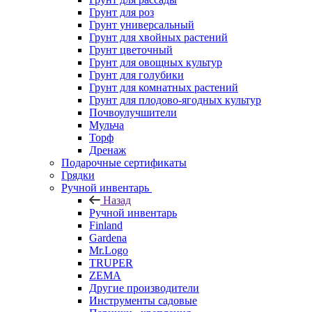
Грунт для роз
Грунт универсальный
Грунт для хвойных растений
Грунт цветочный
Грунт для овощных культур
Грунт для голубики
Грунт для комнатных растений
Грунт для плодово-ягодных культур
Почвоулучшители
Мульча
Торф
Дренаж
Подарочные сертификаты
Грядки
Ручной инвентарь
Назад
Ручной инвентарь
Finland
Gardena
Mr.Logo
TRUPER
ZEMA
Другие производители
Инструменты садовые