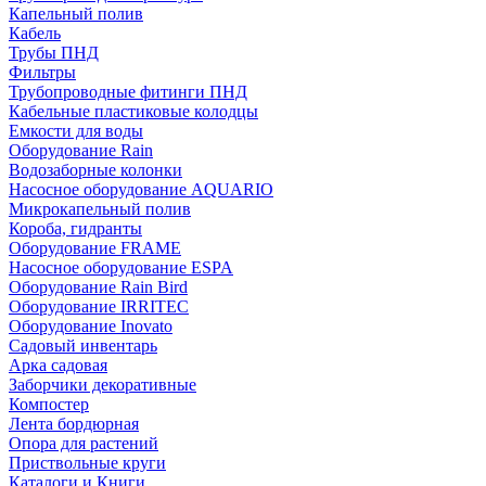
Капельный полив
Кабель
Трубы ПНД
Фильтры
Трубопроводные фитинги ПНД
Кабельные пластиковые колодцы
Емкости для воды
Оборудование Rain
Водозаборные колонки
Насосное оборудование AQUARIO
Микрокапельный полив
Короба, гидранты
Оборудование FRAME
Насосное оборудование ESPA
Оборудование Rain Bird
Оборудование IRRITEC
Оборудование Inovato
Садовый инвентарь
Арка садовая
Заборчики декоративные
Компостер
Лента бордюрная
Опора для растений
Приствольные круги
Каталоги и Книги