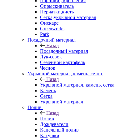
Парники , крепления
Опрыскиватель
Перчатки,кисть
Сетка,укрывной материал
Фискарс
Greenworks
Park
Посадочный материал
Назад
Посадочный материал
Лук-севок
Семенной картофель
Чеснок
Укрывной материал, камень, сетка
Назад
Укрывной материал, камень, сетка
Камень
Сетка
Укрывной материал
Полив
Назад
Полив
Дождеватели
Капельный полив
Катушки