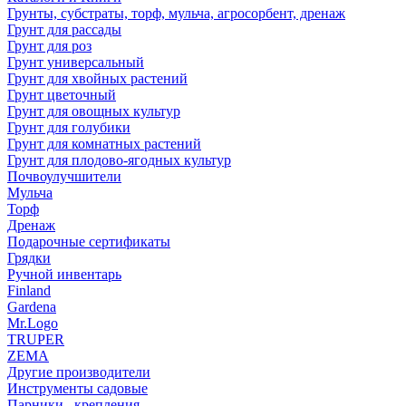
Грунты, субстраты, торф, мульча, агросорбент, дренаж
Грунт для рассады
Грунт для роз
Грунт универсальный
Грунт для хвойных растений
Грунт цветочный
Грунт для овощных культур
Грунт для голубики
Грунт для комнатных растений
Грунт для плодово-ягодных культур
Почвоулучшители
Мульча
Торф
Дренаж
Подарочные сертификаты
Грядки
Ручной инвентарь
Finland
Gardena
Mr.Logo
TRUPER
ZEMA
Другие производители
Инструменты садовые
Парники , крепления