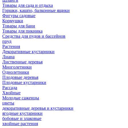
Шланги
Товары для сада и отдыха
Горшки, кашпо, балконные ящики
Фигуры садовые
Кормушки
Товары для бани
Товары для пикника
Средства для пудов и бассейнов
пруд
Растения
Декоративные кустарники
Лиана
Лиственные деревья
Многолетники
Однолетники
Плодовые деревья
Плодовые кустарники
Рассада
Хвойные
Молодые саженцы
цветы
декоративные деревья и кустарники
ягодные кустарники
бобовые и злаковые
хвойные растения