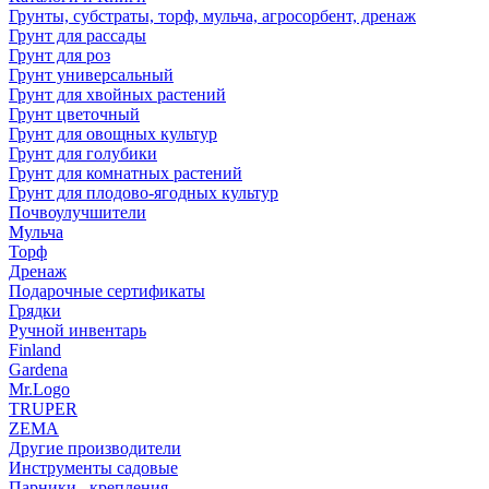
Грунты, субстраты, торф, мульча, агросорбент, дренаж
Грунт для рассады
Грунт для роз
Грунт универсальный
Грунт для хвойных растений
Грунт цветочный
Грунт для овощных культур
Грунт для голубики
Грунт для комнатных растений
Грунт для плодово-ягодных культур
Почвоулучшители
Мульча
Торф
Дренаж
Подарочные сертификаты
Грядки
Ручной инвентарь
Finland
Gardena
Mr.Logo
TRUPER
ZEMA
Другие производители
Инструменты садовые
Парники , крепления