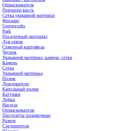
Опрыскиватель
Перчатки,кисть
Сетка,укрывной материал
Фискарс
Greenworks
Park
Посадочный материал
Лук-севок
Семенной картофель
Чеснок
Укрывной материал, камень, сетка
Камень
Сетка
Укрывной материал
Полив
Дождеватели
Капельный полив
Катушки
Лейки
Насосы
Опрыскиватели
Пистолеты поливочные
Разное
Соединители