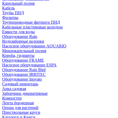
Капельный полив
Кабель
Трубы ПНД
Фильтры
Трубопроводные фитинги ПНД
Кабельные пластиковые колодцы
Емкости для воды
Оборудование Rain
Водозаборные колонки
Насосное оборудование AQUARIO
Микрокапельный полив
Короба, гидранты
Оборудование FRAME
Насосное оборудование ESPA
Оборудование Rain Bird
Оборудование IRRITEC
Оборудование Inovato
Садовый инвентарь
Арка садовая
Заборчики декоративные
Компостер
Лента бордюрная
Опора для растений
Приствольные круги
Каталоги и Книги