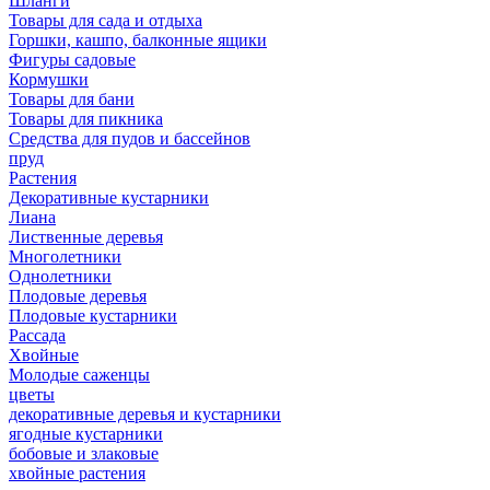
Шланги
Товары для сада и отдыха
Горшки, кашпо, балконные ящики
Фигуры садовые
Кормушки
Товары для бани
Товары для пикника
Средства для пудов и бассейнов
пруд
Растения
Декоративные кустарники
Лиана
Лиственные деревья
Многолетники
Однолетники
Плодовые деревья
Плодовые кустарники
Рассада
Хвойные
Молодые саженцы
цветы
декоративные деревья и кустарники
ягодные кустарники
бобовые и злаковые
хвойные растения