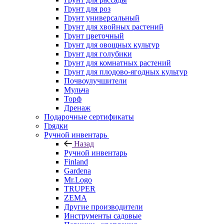
Грунт для роз
Грунт универсальный
Грунт для хвойных растений
Грунт цветочный
Грунт для овощных культур
Грунт для голубики
Грунт для комнатных растений
Грунт для плодово-ягодных культур
Почвоулучшители
Мульча
Торф
Дренаж
Подарочные сертификаты
Грядки
Ручной инвентарь
Назад
Ручной инвентарь
Finland
Gardena
Mr.Logo
TRUPER
ZEMA
Другие производители
Инструменты садовые