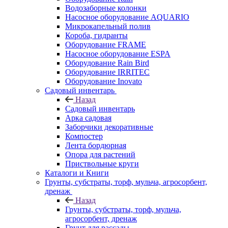
Водозаборные колонки
Насосное оборудование AQUARIO
Микрокапельный полив
Короба, гидранты
Оборудование FRAME
Насосное оборудование ESPA
Оборудование Rain Bird
Оборудование IRRITEC
Оборудование Inovato
Садовый инвентарь
Назад
Садовый инвентарь
Арка садовая
Заборчики декоративные
Компостер
Лента бордюрная
Опора для растений
Приствольные круги
Каталоги и Книги
Грунты, субстраты, торф, мульча, агросорбент,
дренаж
Назад
Грунты, субстраты, торф, мульча,
агросорбент, дренаж
Грунт для рассады