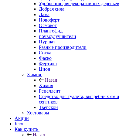
Удобрения для декоративных деревьев
Добрая сила
Лама
Новоферт
Осмокот
Плантофид
почвоулучшители
Пуршат
Разные производители
Сотка
Фаско
Фертика
Цион
Химия
Назад
Химия
Репеллент
Средство для туалета, выгребных ям и
септиков
Тверской
Хозтовары
Акции
Блог
Как купить
Назад