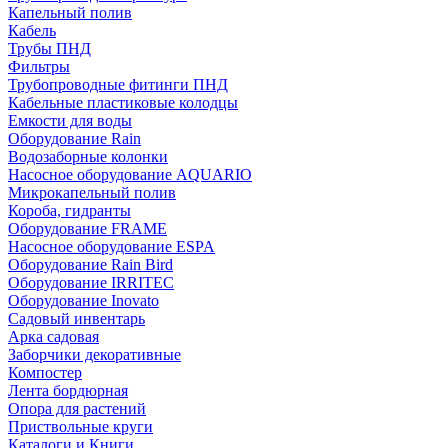
Капельный полив
Кабель
Трубы ПНД
Фильтры
Трубопроводные фитинги ПНД
Кабельные пластиковые колодцы
Емкости для воды
Оборудование Rain
Водозаборные колонки
Насосное оборудование AQUARIO
Микрокапельный полив
Короба, гидранты
Оборудование FRAME
Насосное оборудование ESPA
Оборудование Rain Bird
Оборудование IRRITEC
Оборудование Inovato
Садовый инвентарь
Арка садовая
Заборчики декоративные
Компостер
Лента бордюрная
Опора для растений
Приствольные круги
Каталоги и Книги