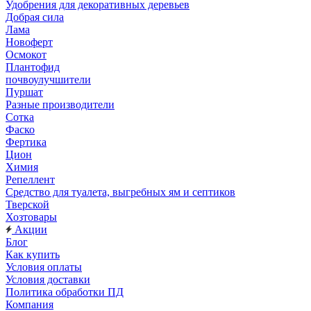
Удобрения для декоративных деревьев
Добрая сила
Лама
Новоферт
Осмокот
Плантофид
почвоулучшители
Пуршат
Разные производители
Сотка
Фаско
Фертика
Цион
Химия
Репеллент
Средство для туалета, выгребных ям и септиков
Тверской
Хозтовары
Акции
Блог
Как купить
Условия оплаты
Условия доставки
Политика обработки ПД
Компания