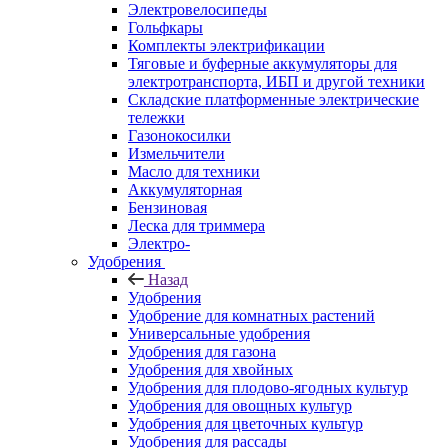
Электровелосипеды
Гольфкары
Комплекты электрификации
Тяговые и буферные аккумуляторы для
электротранспорта, ИБП и другой техники
Складские платформенные электрические
тележки
Газонокосилки
Измельчители
Масло для техники
Аккумуляторная
Бензиновая
Леска для триммера
Электро-
Удобрения
Назад
Удобрения
Удобрение для комнатных растений
Универсальные удобрения
Удобрения для газона
Удобрения для хвойных
Удобрения для плодово-ягодных культур
Удобрения для овощных культур
Удобрения для цветочных культур
Удобрения для рассады