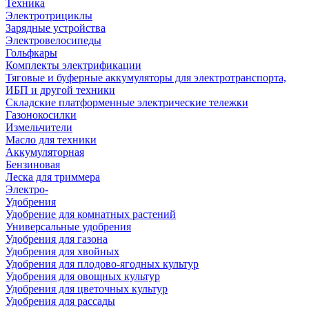
Техника
Электротрициклы
Зарядные устройства
Электровелосипеды
Гольфкары
Комплекты электрификации
Тяговые и буферные аккумуляторы для электротранспорта,
ИБП и другой техники
Складские платформенные электрические тележки
Газонокосилки
Измельчители
Масло для техники
Аккумуляторная
Бензиновая
Леска для триммера
Электро-
Удобрения
Удобрение для комнатных растений
Универсальные удобрения
Удобрения для газона
Удобрения для хвойных
Удобрения для плодово-ягодных культур
Удобрения для овощных культур
Удобрения для цветочных культур
Удобрения для рассады