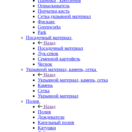
Парники , крепления
Опрыскиватель
Перчатки,кисть
Сетка,укрывной материал
Фискарс
Greenworks
Park
Посадочный материал
Назад
Посадочный материал
Лук-севок
Семенной картофель
Чеснок
Укрывной материал, камень, сетка
Назад
Укрывной материал, камень, сетка
Камень
Сетка
Укрывной материал
Полив
Назад
Полив
Дождеватели
Капельный полив
Катушки