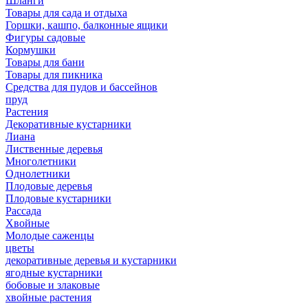
Шланги
Товары для сада и отдыха
Горшки, кашпо, балконные ящики
Фигуры садовые
Кормушки
Товары для бани
Товары для пикника
Средства для пудов и бассейнов
пруд
Растения
Декоративные кустарники
Лиана
Лиственные деревья
Многолетники
Однолетники
Плодовые деревья
Плодовые кустарники
Рассада
Хвойные
Молодые саженцы
цветы
декоративные деревья и кустарники
ягодные кустарники
бобовые и злаковые
хвойные растения