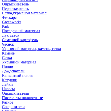
Опрыскиватель
Перчатки,кисть
Сетка,укрывной материал
Фискарс
Greenworks
Park
Посадочный материал
Лук-севок
Семенной картофель
Чеснок
Укрывной материал, камень, сетка
Камень
Сетка
Укрывной материал
Полив
Дождеватели
Капельный полив
Катушки
Лейки
Насосы
Опрыскиватели
Пистолеты поливочные
Разное
Соединители