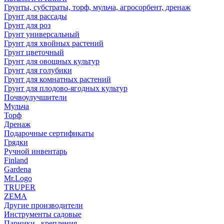
Грунты, субстраты, торф, мульча, агросорбент, дренаж
Грунт для рассады
Грунт для роз
Грунт универсальный
Грунт для хвойных растений
Грунт цветочный
Грунт для овощных культур
Грунт для голубики
Грунт для комнатных растений
Грунт для плодово-ягодных культур
Почвоулучшители
Мульча
Торф
Дренаж
Подарочные сертификаты
Грядки
Ручной инвентарь
Finland
Gardena
Mr.Logo
TRUPER
ZEMA
Другие производители
Инструменты садовые
Парники , крепления