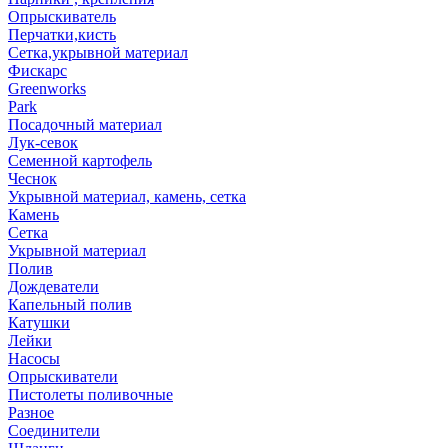
Опрыскиватель
Перчатки,кисть
Сетка,укрывной материал
Фискарс
Greenworks
Park
Посадочный материал
Лук-севок
Семенной картофель
Чеснок
Укрывной материал, камень, сетка
Камень
Сетка
Укрывной материал
Полив
Дождеватели
Капельный полив
Катушки
Лейки
Насосы
Опрыскиватели
Пистолеты поливочные
Разное
Соединители