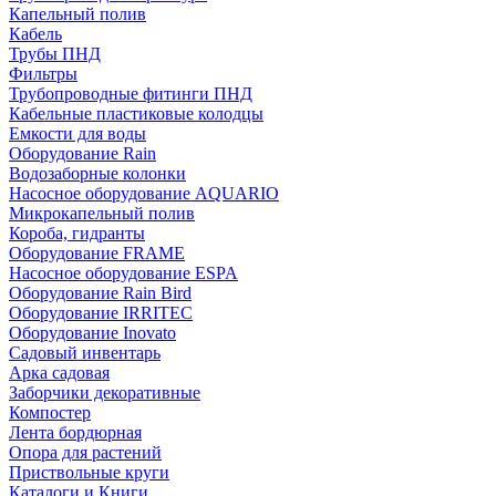
Капельный полив
Кабель
Трубы ПНД
Фильтры
Трубопроводные фитинги ПНД
Кабельные пластиковые колодцы
Емкости для воды
Оборудование Rain
Водозаборные колонки
Насосное оборудование AQUARIO
Микрокапельный полив
Короба, гидранты
Оборудование FRAME
Насосное оборудование ESPA
Оборудование Rain Bird
Оборудование IRRITEC
Оборудование Inovato
Садовый инвентарь
Арка садовая
Заборчики декоративные
Компостер
Лента бордюрная
Опора для растений
Приствольные круги
Каталоги и Книги