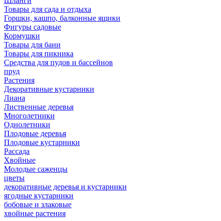
Шланги
Товары для сада и отдыха
Горшки, кашпо, балконные ящики
Фигуры садовые
Кормушки
Товары для бани
Товары для пикника
Средства для пудов и бассейнов
пруд
Растения
Декоративные кустарники
Лиана
Лиственные деревья
Многолетники
Однолетники
Плодовые деревья
Плодовые кустарники
Рассада
Хвойные
Молодые саженцы
цветы
декоративные деревья и кустарники
ягодные кустарники
бобовые и злаковые
хвойные растения