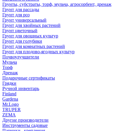
Грунты, субстраты, торф, мульча, агросорбент, дренаж
Грунт для рассады
Грунт для роз
Грунт универсальный
Грунт для хвойных растений
Грунт цветочный
Грунт для овощных культур
Грунт для голубики
Грунт для комнатных растений
Грунт для плодово-ягодных культур
Почвоулучшители
Мульча
Торф
Дренаж
Подарочные сертификаты
Грядки
Ручной инвентарь
Finland
Gardena
Mr.Logo
TRUPER
ZEMA
Другие производители
Инструменты садовые
Парники , крепления