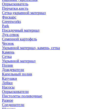
Опрыскиватель
Перчатки,кисть
Сетка,укрывной материал
Фискарс
Greenworks
Park
Посадочный материал
Лук-севок
Семенной картофель
Чеснок
Укрывной материал, камень, сетка
Камень
Сетка
Укрывной материал
Полив
Дождеватели
Капельный полив
Катушки
Лейки
Насосы
Опрыскиватели
Пистолеты поливочные
Разное
Соединители