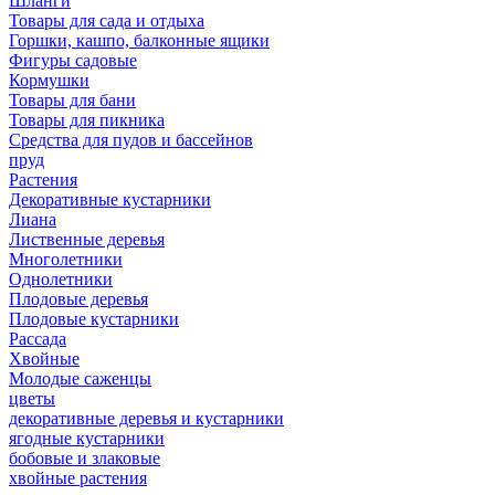
Шланги
Товары для сада и отдыха
Горшки, кашпо, балконные ящики
Фигуры садовые
Кормушки
Товары для бани
Товары для пикника
Средства для пудов и бассейнов
пруд
Растения
Декоративные кустарники
Лиана
Лиственные деревья
Многолетники
Однолетники
Плодовые деревья
Плодовые кустарники
Рассада
Хвойные
Молодые саженцы
цветы
декоративные деревья и кустарники
ягодные кустарники
бобовые и злаковые
хвойные растения