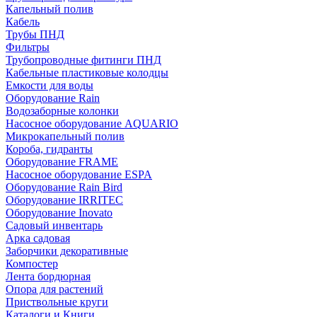
Капельный полив
Кабель
Трубы ПНД
Фильтры
Трубопроводные фитинги ПНД
Кабельные пластиковые колодцы
Емкости для воды
Оборудование Rain
Водозаборные колонки
Насосное оборудование AQUARIO
Микрокапельный полив
Короба, гидранты
Оборудование FRAME
Насосное оборудование ESPA
Оборудование Rain Bird
Оборудование IRRITEC
Оборудование Inovato
Садовый инвентарь
Арка садовая
Заборчики декоративные
Компостер
Лента бордюрная
Опора для растений
Приствольные круги
Каталоги и Книги