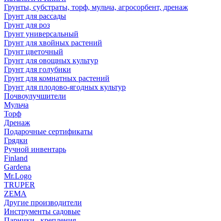
Грунты, субстраты, торф, мульча, агросорбент, дренаж
Грунт для рассады
Грунт для роз
Грунт универсальный
Грунт для хвойных растений
Грунт цветочный
Грунт для овощных культур
Грунт для голубики
Грунт для комнатных растений
Грунт для плодово-ягодных культур
Почвоулучшители
Мульча
Торф
Дренаж
Подарочные сертификаты
Грядки
Ручной инвентарь
Finland
Gardena
Mr.Logo
TRUPER
ZEMA
Другие производители
Инструменты садовые
Парники , крепления