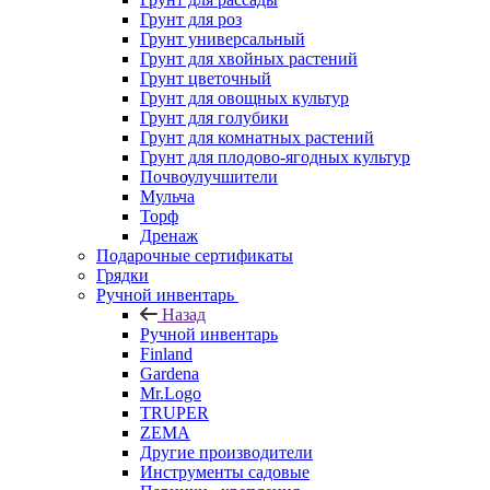
Грунт для роз
Грунт универсальный
Грунт для хвойных растений
Грунт цветочный
Грунт для овощных культур
Грунт для голубики
Грунт для комнатных растений
Грунт для плодово-ягодных культур
Почвоулучшители
Мульча
Торф
Дренаж
Подарочные сертификаты
Грядки
Ручной инвентарь
Назад
Ручной инвентарь
Finland
Gardena
Mr.Logo
TRUPER
ZEMA
Другие производители
Инструменты садовые