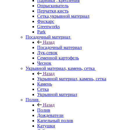
Парники , крепления
Опрыскиватель
Перчатки,кисть
Сетка,укрывной материал
Фискарс
Greenworks
Park
Посадочный материал
Назад
Посадочный материал
Лук-севок
Семенной картофель
Чеснок
Укрывной материал, камень, сетка
Назад
Укрывной материал, камень, сетка
Камень
Сетка
Укрывной материал
Полив
Назад
Полив
Дождеватели
Капельный полив
Катушки