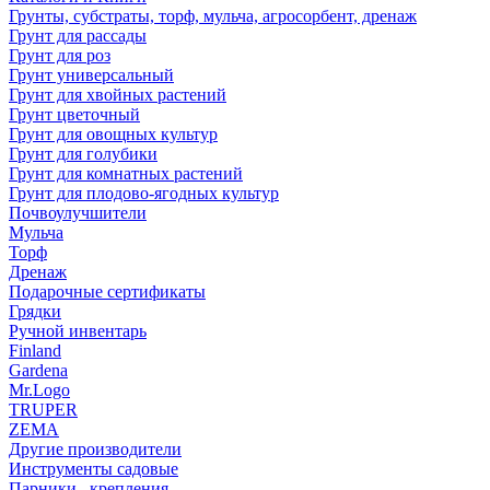
Грунты, субстраты, торф, мульча, агросорбент, дренаж
Грунт для рассады
Грунт для роз
Грунт универсальный
Грунт для хвойных растений
Грунт цветочный
Грунт для овощных культур
Грунт для голубики
Грунт для комнатных растений
Грунт для плодово-ягодных культур
Почвоулучшители
Мульча
Торф
Дренаж
Подарочные сертификаты
Грядки
Ручной инвентарь
Finland
Gardena
Mr.Logo
TRUPER
ZEMA
Другие производители
Инструменты садовые
Парники , крепления