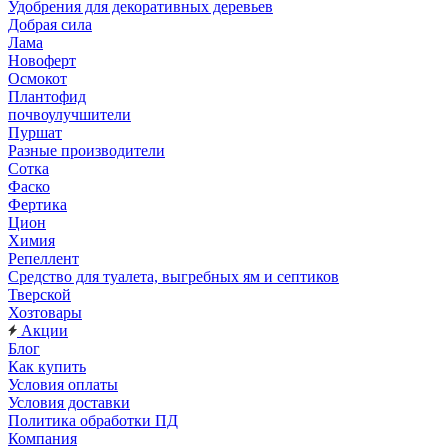
Удобрения для декоративных деревьев
Добрая сила
Лама
Новоферт
Осмокот
Плантофид
почвоулучшители
Пуршат
Разные производители
Сотка
Фаско
Фертика
Цион
Химия
Репеллент
Средство для туалета, выгребных ям и септиков
Тверской
Хозтовары
Акции
Блог
Как купить
Условия оплаты
Условия доставки
Политика обработки ПД
Компания