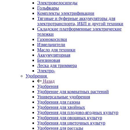
Электровелосипеды
Гольфкары
Комплекты электрификации
Тяговые и буферные аккумуляторы для
электротранспорта, ИБП и другой техники
Складские платформенные электрические
тележки
Газонокосилки
Измельчители
Масло для техники
Аккумуляторная
Бензиновая
Леска для триммера
Электро-
Удобрения
Назад
Удобрения
Удобрение для комнатных растений
Универсальные удобрения
Удобрения для газона
Удобрения для хвойных
Удобрения для плодово-ягодных культур
Удобрения для овощных культур
Удобрения для цветочных культур
Удобрения для рассады