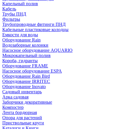
Капельный полив
Кабель
Трубы ПНД
Фильтры
Трубопроводные фитинги ПНД
Кабельные пластиковые колодцы
Емкости для воды
Оборудование Rain
Водозаборные колонки
Насосное оборудование AQUARIO
Микрокапельный полив
Короба, гидранты
Оборудование FRAME
Насосное оборудование ESPA
Оборудование Rain Bird
Оборудование IRRITEC
Оборудование Inovato
Садовый инвентарь
Арка садовая
Заборчики декоративные
Компостер
Лента бордюрная
Опора для растений
Приствольные круги
Каталоги и Книги