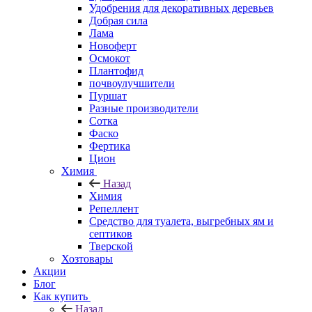
Удобрения для декоративных деревьев
Добрая сила
Лама
Новоферт
Осмокот
Плантофид
почвоулучшители
Пуршат
Разные производители
Сотка
Фаско
Фертика
Цион
Химия
Назад
Химия
Репеллент
Средство для туалета, выгребных ям и
септиков
Тверской
Хозтовары
Акции
Блог
Как купить
Назад