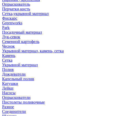
Опрыскиватель
Перчатки,кисть
Сетка,укрывной материал
Фискарс
Greenworks
Park
Посадочный материал
Лук-севок
Семенной картофель
Чеснок
Укрывной материал, камень, сетка
Камень
Сетка
Укрывной материал
Полив
Дождеватели
Капельный полив
Катушки
Лейки
Насосы
Опрыскиватели
Пистолеты поливочные
Разное
Соединители