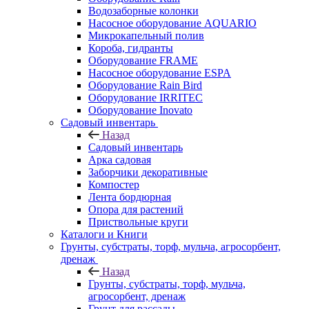
Водозаборные колонки
Насосное оборудование AQUARIO
Микрокапельный полив
Короба, гидранты
Оборудование FRAME
Насосное оборудование ESPA
Оборудование Rain Bird
Оборудование IRRITEC
Оборудование Inovato
Садовый инвентарь
Назад
Садовый инвентарь
Арка садовая
Заборчики декоративные
Компостер
Лента бордюрная
Опора для растений
Приствольные круги
Каталоги и Книги
Грунты, субстраты, торф, мульча, агросорбент,
дренаж
Назад
Грунты, субстраты, торф, мульча,
агросорбент, дренаж
Грунт для рассады