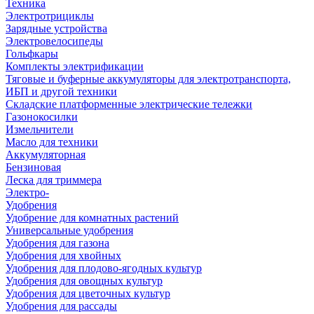
Техника
Электротрициклы
Зарядные устройства
Электровелосипеды
Гольфкары
Комплекты электрификации
Тяговые и буферные аккумуляторы для электротранспорта,
ИБП и другой техники
Складские платформенные электрические тележки
Газонокосилки
Измельчители
Масло для техники
Аккумуляторная
Бензиновая
Леска для триммера
Электро-
Удобрения
Удобрение для комнатных растений
Универсальные удобрения
Удобрения для газона
Удобрения для хвойных
Удобрения для плодово-ягодных культур
Удобрения для овощных культур
Удобрения для цветочных культур
Удобрения для рассады