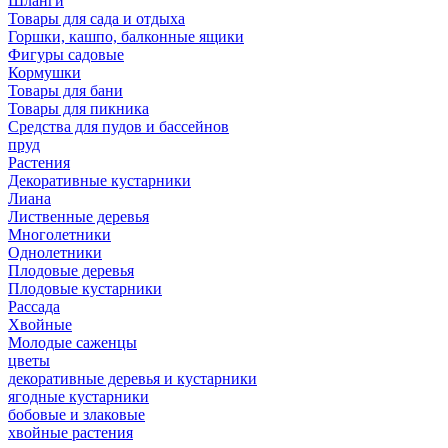
Шланги
Товары для сада и отдыха
Горшки, кашпо, балконные ящики
Фигуры садовые
Кормушки
Товары для бани
Товары для пикника
Средства для пудов и бассейнов
пруд
Растения
Декоративные кустарники
Лиана
Лиственные деревья
Многолетники
Однолетники
Плодовые деревья
Плодовые кустарники
Рассада
Хвойные
Молодые саженцы
цветы
декоративные деревья и кустарники
ягодные кустарники
бобовые и злаковые
хвойные растения