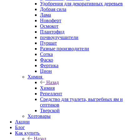
Удобрения для декоративных деревьев
Добрая сила
Лама
Новоферт
Осмокот
Плантофид
почвоулучшители
Пуршат
Разные производители
Сотка
Фаско
Фертика
Цион
Химия
Назад
Химия
Репеллент
Средство для туалета, выгребных ям и
септиков
Тверской
Хозтовары
Акции
Блог
Как купить
Назад