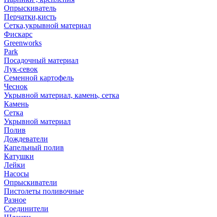
Опрыскиватель
Перчатки,кисть
Сетка,укрывной материал
Фискарс
Greenworks
Park
Посадочный материал
Лук-севок
Семенной картофель
Чеснок
Укрывной материал, камень, сетка
Камень
Сетка
Укрывной материал
Полив
Дождеватели
Капельный полив
Катушки
Лейки
Насосы
Опрыскиватели
Пистолеты поливочные
Разное
Соединители