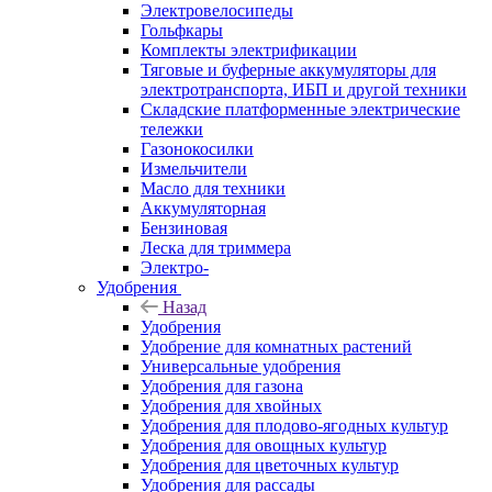
Электровелосипеды
Гольфкары
Комплекты электрификации
Тяговые и буферные аккумуляторы для
электротранспорта, ИБП и другой техники
Складские платформенные электрические
тележки
Газонокосилки
Измельчители
Масло для техники
Аккумуляторная
Бензиновая
Леска для триммера
Электро-
Удобрения
Назад
Удобрения
Удобрение для комнатных растений
Универсальные удобрения
Удобрения для газона
Удобрения для хвойных
Удобрения для плодово-ягодных культур
Удобрения для овощных культур
Удобрения для цветочных культур
Удобрения для рассады