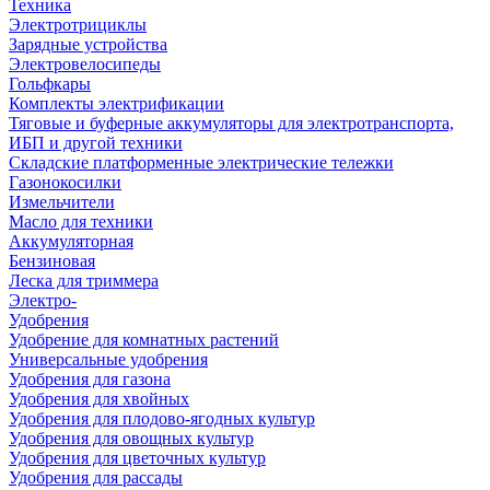
Техника
Электротрициклы
Зарядные устройства
Электровелосипеды
Гольфкары
Комплекты электрификации
Тяговые и буферные аккумуляторы для электротранспорта,
ИБП и другой техники
Складские платформенные электрические тележки
Газонокосилки
Измельчители
Масло для техники
Аккумуляторная
Бензиновая
Леска для триммера
Электро-
Удобрения
Удобрение для комнатных растений
Универсальные удобрения
Удобрения для газона
Удобрения для хвойных
Удобрения для плодово-ягодных культур
Удобрения для овощных культур
Удобрения для цветочных культур
Удобрения для рассады