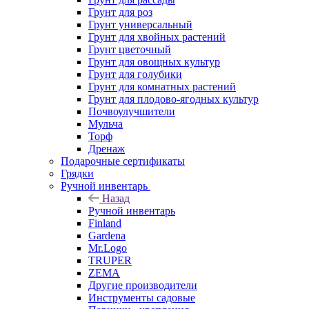
Грунт для роз
Грунт универсальный
Грунт для хвойных растений
Грунт цветочный
Грунт для овощных культур
Грунт для голубики
Грунт для комнатных растений
Грунт для плодово-ягодных культур
Почвоулучшители
Мульча
Торф
Дренаж
Подарочные сертификаты
Грядки
Ручной инвентарь
Назад
Ручной инвентарь
Finland
Gardena
Mr.Logo
TRUPER
ZEMA
Другие производители
Инструменты садовые