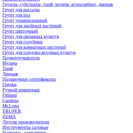
Грунты, субстраты, торф, мульча, агросорбент, дренаж
Грунт для рассады
Грунт для роз
Грунт универсальный
Грунт для хвойных растений
Грунт цветочный
Грунт для овощных культур
Грунт для голубики
Грунт для комнатных растений
Грунт для плодово-ягодных культур
Почвоулучшители
Мульча
Торф
Дренаж
Подарочные сертификаты
Грядки
Ручной инвентарь
Finland
Gardena
Mr.Logo
TRUPER
ZEMA
Другие производители
Инструменты садовые
Парники , крепления