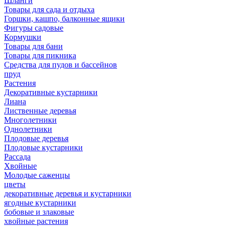
Шланги
Товары для сада и отдыха
Горшки, кашпо, балконные ящики
Фигуры садовые
Кормушки
Товары для бани
Товары для пикника
Средства для пудов и бассейнов
пруд
Растения
Декоративные кустарники
Лиана
Лиственные деревья
Многолетники
Однолетники
Плодовые деревья
Плодовые кустарники
Рассада
Хвойные
Молодые саженцы
цветы
декоративные деревья и кустарники
ягодные кустарники
бобовые и злаковые
хвойные растения