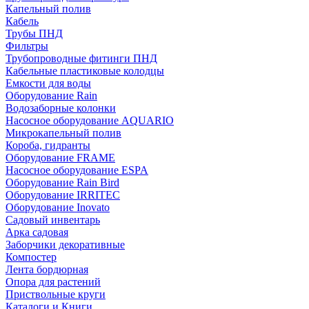
Капельный полив
Кабель
Трубы ПНД
Фильтры
Трубопроводные фитинги ПНД
Кабельные пластиковые колодцы
Емкости для воды
Оборудование Rain
Водозаборные колонки
Насосное оборудование AQUARIO
Микрокапельный полив
Короба, гидранты
Оборудование FRAME
Насосное оборудование ESPA
Оборудование Rain Bird
Оборудование IRRITEC
Оборудование Inovato
Садовый инвентарь
Арка садовая
Заборчики декоративные
Компостер
Лента бордюрная
Опора для растений
Приствольные круги
Каталоги и Книги