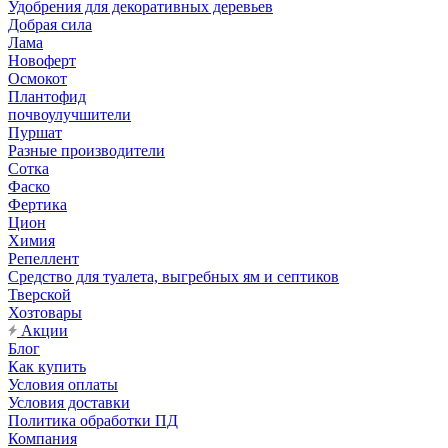
Удобрения для декоративных деревьев
Добрая сила
Лама
Новоферт
Осмокот
Плантофид
почвоулучшители
Пуршат
Разные производители
Сотка
Фаско
Фертика
Цион
Химия
Репеллент
Средство для туалета, выгребных ям и септиков
Тверской
Хозтовары
Акции
Блог
Как купить
Условия оплаты
Условия доставки
Политика обработки ПД
Компания