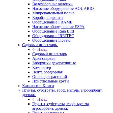
Водозаборные колонки
Насосное оборудование AQUARIO
Микрокапельный полив
Короба, гидранты
Оборудование FRAME
Насосное оборудование ESPA
Оборудование Rain Bird
Оборудование IRRITEC
Оборудование Inovato
Садовый инвентарь
Назад
Садовый инвентарь
Арка садовая
Заборчики декоративные
Компостер
Лента бордюрная
Опора для растений
Приствольные круги
Каталоги и Книги
Грунты, субстраты, торф, мульча, агросорбент,
дренаж
Назад
Грунты, субстраты, торф, мульча,
агросорбент, дренаж
Грунт для рассады