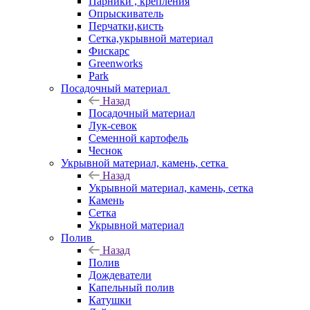
Парники , крепления
Опрыскиватель
Перчатки,кисть
Сетка,укрывной материал
Фискарс
Greenworks
Park
Посадочный материал
Назад
Посадочный материал
Лук-севок
Семенной картофель
Чеснок
Укрывной материал, камень, сетка
Назад
Укрывной материал, камень, сетка
Камень
Сетка
Укрывной материал
Полив
Назад
Полив
Дождеватели
Капельный полив
Катушки