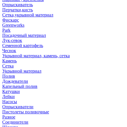
Опрыскиватель
Перчатки,кисть
Сетка,укрывной материал
Фискарс
Greenworks
Park
Посадочный материал
Лук-севок
Семенной картофель
Чеснок
Укрывной материал, камень, сетка
Камень
Сетка
Укрывной материал
Полив
Дождеватели
Капельный полив
Катушки
Лейки
Насосы
Опрыскиватели
Пистолеты поливочные
Разное
Соединители