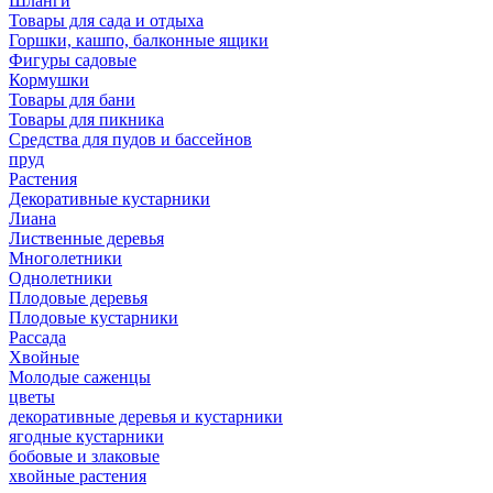
Шланги
Товары для сада и отдыха
Горшки, кашпо, балконные ящики
Фигуры садовые
Кормушки
Товары для бани
Товары для пикника
Средства для пудов и бассейнов
пруд
Растения
Декоративные кустарники
Лиана
Лиственные деревья
Многолетники
Однолетники
Плодовые деревья
Плодовые кустарники
Рассада
Хвойные
Молодые саженцы
цветы
декоративные деревья и кустарники
ягодные кустарники
бобовые и злаковые
хвойные растения