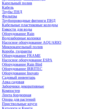
Капельный полив
Кабель
Трубы ПНД
Фильтры
Трубопроводные фитинги ПНД
Кабельные пластиковые колодцы
Емкости для воды
Оборудование Rain
Водозаборные колонки
Насосное оборудование AQUARIO
Микрокапельный полив
Короба, гидранты
Оборудование FRAME
Насосное оборудование ESPA
Оборудование Rain Bird
Оборудование IRRITEC
Оборудование Inovato
Садовый инвентарь
Арка садовая
Заборчики декоративные
Компостер
Лента бордюрная
Опора для растений
Приствольные круги
Каталоги и Книги