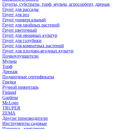
Грунты, субстраты, торф, мульча, агросорбент, дренаж
Грунт для рассады
Грунт для роз
Грунт универсальный
Грунт для хвойных растений
Грунт цветочный
Грунт для овощных культур
Грунт для голубики
Грунт для комнатных растений
Грунт для плодово-ягодных культур
Почвоулучшители
Мульча
Торф
Дренаж
Подарочные сертификаты
Грядки
Ручной инвентарь
Finland
Gardena
Mr.Logo
TRUPER
ZEMA
Другие производители
Инструменты садовые
Парники , крепления