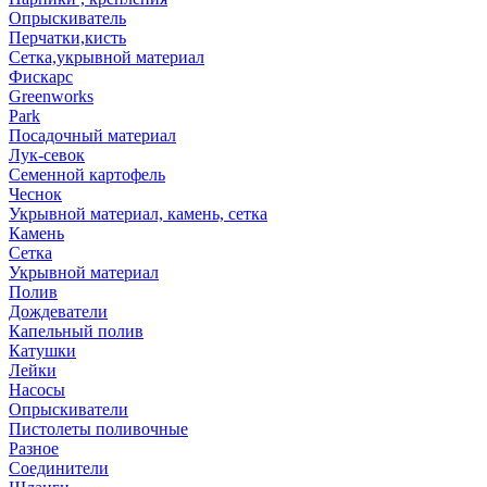
Опрыскиватель
Перчатки,кисть
Сетка,укрывной материал
Фискарс
Greenworks
Park
Посадочный материал
Лук-севок
Семенной картофель
Чеснок
Укрывной материал, камень, сетка
Камень
Сетка
Укрывной материал
Полив
Дождеватели
Капельный полив
Катушки
Лейки
Насосы
Опрыскиватели
Пистолеты поливочные
Разное
Соединители