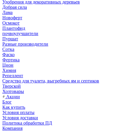
Удобрения для декоративных деревьев
Добрая сила
Лама
Новоферт
Осмокот
Плантофид
почвоулучшители
Пуршат
Разные производители
Сотка
Фаско
Фертика
Цион
Химия
Репеллент
Средство для туалета, выгребных ям и септиков
Тверской
Хозтовары
Акции
Блог
Как купить
Условия оплаты
Условия доставки
Политика обработки ПД
Компания