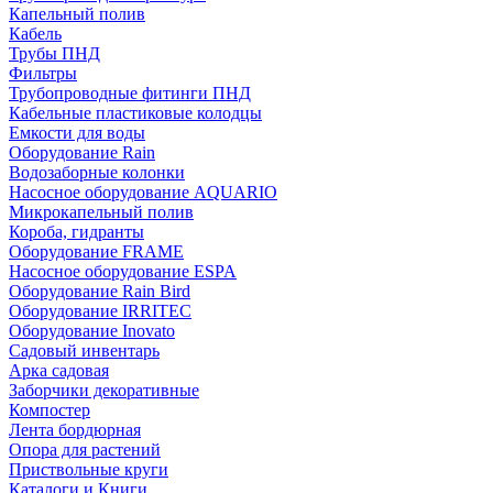
Капельный полив
Кабель
Трубы ПНД
Фильтры
Трубопроводные фитинги ПНД
Кабельные пластиковые колодцы
Емкости для воды
Оборудование Rain
Водозаборные колонки
Насосное оборудование AQUARIO
Микрокапельный полив
Короба, гидранты
Оборудование FRAME
Насосное оборудование ESPA
Оборудование Rain Bird
Оборудование IRRITEC
Оборудование Inovato
Садовый инвентарь
Арка садовая
Заборчики декоративные
Компостер
Лента бордюрная
Опора для растений
Приствольные круги
Каталоги и Книги