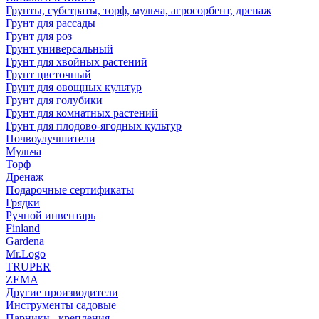
Грунты, субстраты, торф, мульча, агросорбент, дренаж
Грунт для рассады
Грунт для роз
Грунт универсальный
Грунт для хвойных растений
Грунт цветочный
Грунт для овощных культур
Грунт для голубики
Грунт для комнатных растений
Грунт для плодово-ягодных культур
Почвоулучшители
Мульча
Торф
Дренаж
Подарочные сертификаты
Грядки
Ручной инвентарь
Finland
Gardena
Mr.Logo
TRUPER
ZEMA
Другие производители
Инструменты садовые
Парники , крепления