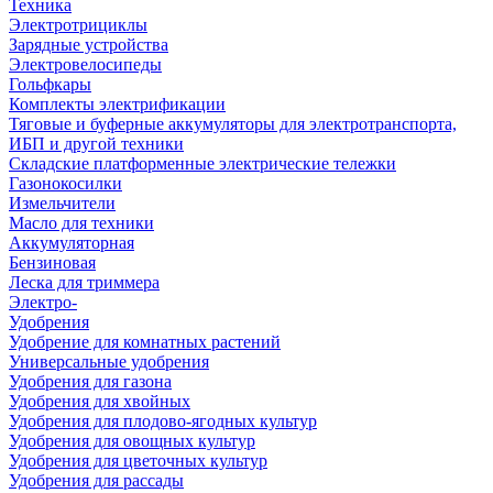
Техника
Электротрициклы
Зарядные устройства
Электровелосипеды
Гольфкары
Комплекты электрификации
Тяговые и буферные аккумуляторы для электротранспорта,
ИБП и другой техники
Складские платформенные электрические тележки
Газонокосилки
Измельчители
Масло для техники
Аккумуляторная
Бензиновая
Леска для триммера
Электро-
Удобрения
Удобрение для комнатных растений
Универсальные удобрения
Удобрения для газона
Удобрения для хвойных
Удобрения для плодово-ягодных культур
Удобрения для овощных культур
Удобрения для цветочных культур
Удобрения для рассады