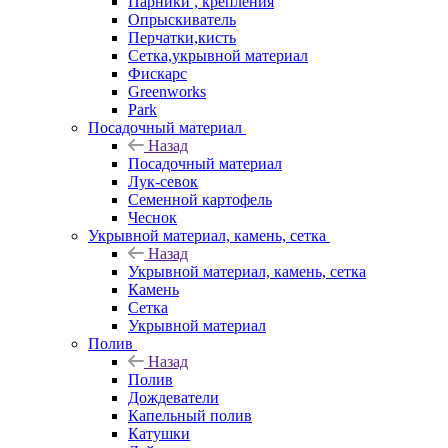
Парники , крепления
Опрыскиватель
Перчатки,кисть
Сетка,укрывной материал
Фискарс
Greenworks
Park
Посадочный материал
Назад
Посадочный материал
Лук-севок
Семенной картофель
Чеснок
Укрывной материал, камень, сетка
Назад
Укрывной материал, камень, сетка
Камень
Сетка
Укрывной материал
Полив
Назад
Полив
Дождеватели
Капельный полив
Катушки