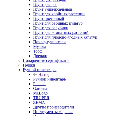
Грунт для роз
Грунт универсальный
Грунт для хвойных растений
Грунт цветочный
Грунт для овощных культур
Грунт для голубики
Грунт для комнатных растений
Грунт для плодово-ягодных культур
Почвоулучшители
Мульча
Торф
Дренаж
Подарочные сертификаты
Грядки
Ручной инвентарь
Назад
Ручной инвентарь
Finland
Gardena
Mr.Logo
TRUPER
ZEMA
Другие производители
Инструменты садовые