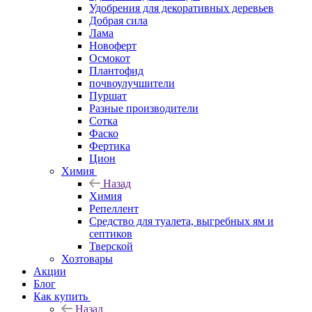
Удобрения для декоративных деревьев
Добрая сила
Лама
Новоферт
Осмокот
Плантофид
почвоулучшители
Пуршат
Разные производители
Сотка
Фаско
Фертика
Цион
Химия
Назад
Химия
Репеллент
Средство для туалета, выгребных ям и
септиков
Тверской
Хозтовары
Акции
Блог
Как купить
Назад