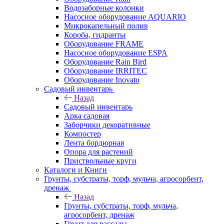
Водозаборные колонки
Насосное оборудование AQUARIO
Микрокапельный полив
Короба, гидранты
Оборудование FRAME
Насосное оборудование ESPA
Оборудование Rain Bird
Оборудование IRRITEC
Оборудование Inovato
Садовый инвентарь
Назад
Садовый инвентарь
Арка садовая
Заборчики декоративные
Компостер
Лента бордюрная
Опора для растений
Приствольные круги
Каталоги и Книги
Грунты, субстраты, торф, мульча, агросорбент,
дренаж
Назад
Грунты, субстраты, торф, мульча,
агросорбент, дренаж
Грунт для рассады