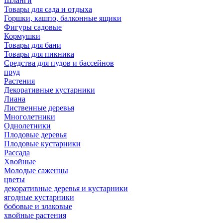
Шланги
Товары для сада и отдыха
Горшки, кашпо, балконные ящики
Фигуры садовые
Кормушки
Товары для бани
Товары для пикника
Средства для пудов и бассейнов
пруд
Растения
Декоративные кустарники
Лиана
Лиственные деревья
Многолетники
Однолетники
Плодовые деревья
Плодовые кустарники
Рассада
Хвойные
Молодые саженцы
цветы
декоративные деревья и кустарники
ягодные кустарники
бобовые и злаковые
хвойные растения