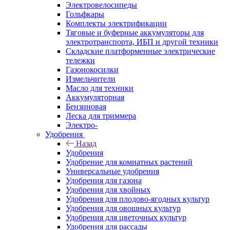
Электровелосипеды
Гольфкары
Комплекты электрификации
Тяговые и буферные аккумуляторы для
электротранспорта, ИБП и другой техники
Складские платформенные электрические
тележки
Газонокосилки
Измельчители
Масло для техники
Аккумуляторная
Бензиновая
Леска для триммера
Электро-
Удобрения
Назад
Удобрения
Удобрение для комнатных растений
Универсальные удобрения
Удобрения для газона
Удобрения для хвойных
Удобрения для плодово-ягодных культур
Удобрения для овощных культур
Удобрения для цветочных культур
Удобрения для рассады