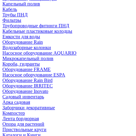
Капельный полив
Кабель
Трубы ПНД
Фильтры
Трубопроводные фитинги ПНД
Кабельные пластиковые колодцы
Емкости для воды
Оборудование Rain
Водозаборные колонки
Насосное оборудование AQUARIO
Микрокапельный полив
Короба, гидранты
Оборудование FRAME
Насосное оборудование ESPA
Оборудование Rain Bird
Оборудование IRRITEC
Оборудование Inovato
Садовый инвентарь
Арка садовая
Заборчики декоративные
Компостер
Лента бордюрная
Опора для растений
Приствольные круги
Каталоги и Книги