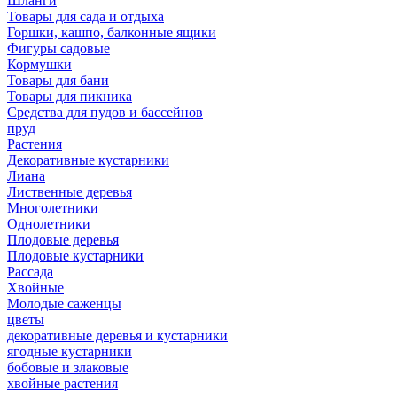
Шланги
Товары для сада и отдыха
Горшки, кашпо, балконные ящики
Фигуры садовые
Кормушки
Товары для бани
Товары для пикника
Средства для пудов и бассейнов
пруд
Растения
Декоративные кустарники
Лиана
Лиственные деревья
Многолетники
Однолетники
Плодовые деревья
Плодовые кустарники
Рассада
Хвойные
Молодые саженцы
цветы
декоративные деревья и кустарники
ягодные кустарники
бобовые и злаковые
хвойные растения