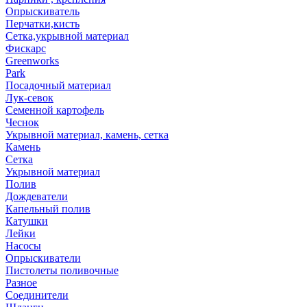
Опрыскиватель
Перчатки,кисть
Сетка,укрывной материал
Фискарс
Greenworks
Park
Посадочный материал
Лук-севок
Семенной картофель
Чеснок
Укрывной материал, камень, сетка
Камень
Сетка
Укрывной материал
Полив
Дождеватели
Капельный полив
Катушки
Лейки
Насосы
Опрыскиватели
Пистолеты поливочные
Разное
Соединители