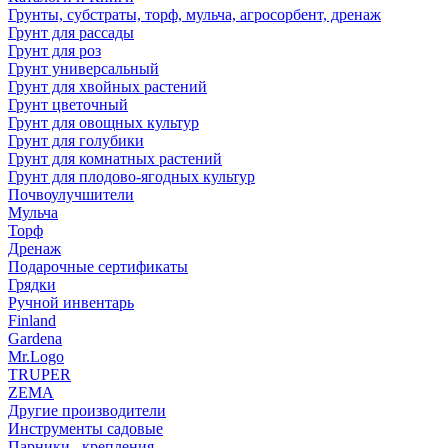
Грунты, субстраты, торф, мульча, агросорбент, дренаж
Грунт для рассады
Грунт для роз
Грунт универсальный
Грунт для хвойных растений
Грунт цветочный
Грунт для овощных культур
Грунт для голубики
Грунт для комнатных растений
Грунт для плодово-ягодных культур
Почвоулучшители
Мульча
Торф
Дренаж
Подарочные сертификаты
Грядки
Ручной инвентарь
Finland
Gardena
Mr.Logo
TRUPER
ZEMA
Другие производители
Инструменты садовые
Парники , крепления