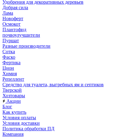
Удобрения для декоративных деревьев
Добрая сила
Лама
Новоферт
Осмокот
Плантофид
почвоулучшители
Пуршат
Разные производители
Сотка
Фаско
Фертика
Цион
Химия
Репеллент
Средство для туалета, выгребных ям и септиков
Тверской
Хозтовары
Акции
Блог
Как купить
Условия оплаты
Условия доставки
Политика обработки ПД
Компания