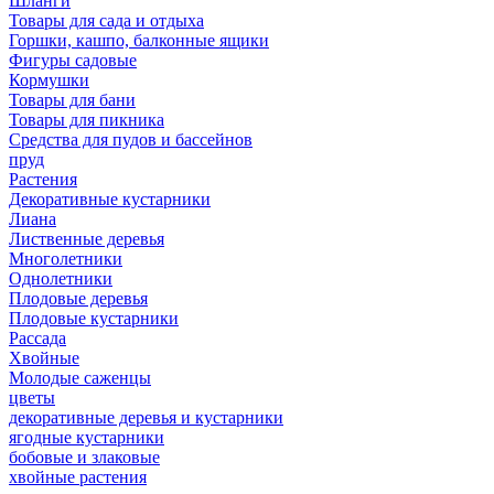
Шланги
Товары для сада и отдыха
Горшки, кашпо, балконные ящики
Фигуры садовые
Кормушки
Товары для бани
Товары для пикника
Средства для пудов и бассейнов
пруд
Растения
Декоративные кустарники
Лиана
Лиственные деревья
Многолетники
Однолетники
Плодовые деревья
Плодовые кустарники
Рассада
Хвойные
Молодые саженцы
цветы
декоративные деревья и кустарники
ягодные кустарники
бобовые и злаковые
хвойные растения