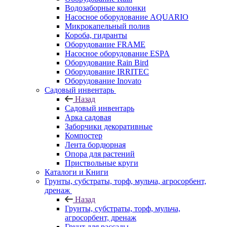
Водозаборные колонки
Насосное оборудование AQUARIO
Микрокапельный полив
Короба, гидранты
Оборудование FRAME
Насосное оборудование ESPA
Оборудование Rain Bird
Оборудование IRRITEC
Оборудование Inovato
Садовый инвентарь
Назад
Садовый инвентарь
Арка садовая
Заборчики декоративные
Компостер
Лента бордюрная
Опора для растений
Приствольные круги
Каталоги и Книги
Грунты, субстраты, торф, мульча, агросорбент,
дренаж
Назад
Грунты, субстраты, торф, мульча,
агросорбент, дренаж
Грунт для рассады