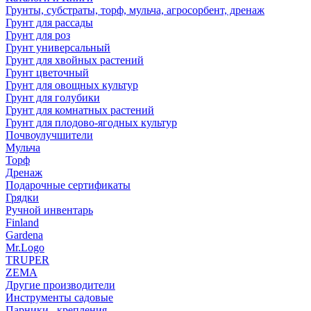
Грунты, субстраты, торф, мульча, агросорбент, дренаж
Грунт для рассады
Грунт для роз
Грунт универсальный
Грунт для хвойных растений
Грунт цветочный
Грунт для овощных культур
Грунт для голубики
Грунт для комнатных растений
Грунт для плодово-ягодных культур
Почвоулучшители
Мульча
Торф
Дренаж
Подарочные сертификаты
Грядки
Ручной инвентарь
Finland
Gardena
Mr.Logo
TRUPER
ZEMA
Другие производители
Инструменты садовые
Парники , крепления