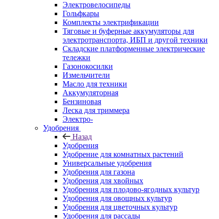
Электровелосипеды
Гольфкары
Комплекты электрификации
Тяговые и буферные аккумуляторы для
электротранспорта, ИБП и другой техники
Складские платформенные электрические
тележки
Газонокосилки
Измельчители
Масло для техники
Аккумуляторная
Бензиновая
Леска для триммера
Электро-
Удобрения
Назад
Удобрения
Удобрение для комнатных растений
Универсальные удобрения
Удобрения для газона
Удобрения для хвойных
Удобрения для плодово-ягодных культур
Удобрения для овощных культур
Удобрения для цветочных культур
Удобрения для рассады