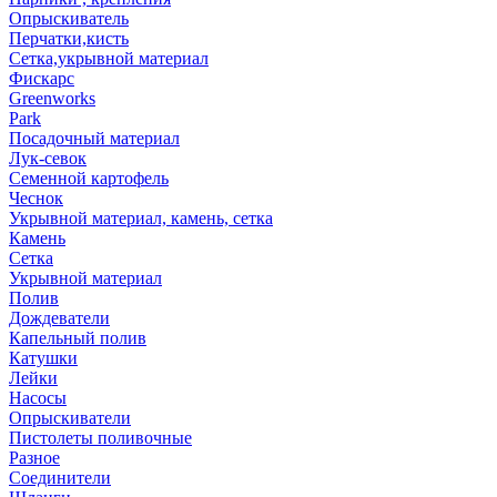
Опрыскиватель
Перчатки,кисть
Сетка,укрывной материал
Фискарс
Greenworks
Park
Посадочный материал
Лук-севок
Семенной картофель
Чеснок
Укрывной материал, камень, сетка
Камень
Сетка
Укрывной материал
Полив
Дождеватели
Капельный полив
Катушки
Лейки
Насосы
Опрыскиватели
Пистолеты поливочные
Разное
Соединители