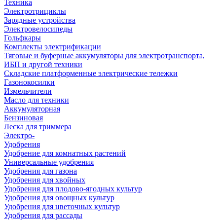
Техника
Электротрициклы
Зарядные устройства
Электровелосипеды
Гольфкары
Комплекты электрификации
Тяговые и буферные аккумуляторы для электротранспорта,
ИБП и другой техники
Складские платформенные электрические тележки
Газонокосилки
Измельчители
Масло для техники
Аккумуляторная
Бензиновая
Леска для триммера
Электро-
Удобрения
Удобрение для комнатных растений
Универсальные удобрения
Удобрения для газона
Удобрения для хвойных
Удобрения для плодово-ягодных культур
Удобрения для овощных культур
Удобрения для цветочных культур
Удобрения для рассады