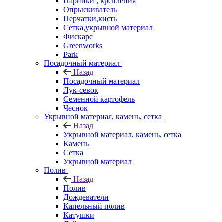
Парники , крепления
Опрыскиватель
Перчатки,кисть
Сетка,укрывной материал
Фискарс
Greenworks
Park
Посадочный материал
Назад
Посадочный материал
Лук-севок
Семенной картофель
Чеснок
Укрывной материал, камень, сетка
Назад
Укрывной материал, камень, сетка
Камень
Сетка
Укрывной материал
Полив
Назад
Полив
Дождеватели
Капельный полив
Катушки