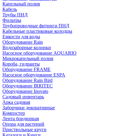
Капельный полив
Кабель
Трубы ПНД
Фильтры
Трубопроводные фитинги ПНД
Кабельные пластиковые колодцы
Емкости для воды
Оборудование Rain
Водозаборные колонки
Насосное оборудование AQUARIO
Микрокапельный полив
Короба, гидранты
Оборудование FRAME
Насосное оборудование ESPA
Оборудование Rain Bird
Оборудование IRRITEC
Оборудование Inovato
Садовый инвентарь
Арка садовая
Заборчики декоративные
Компостер
Лента бордюрная
Опора для растений
Приствольные круги
Каталоги и Книги