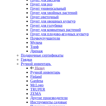
Грунт для роз
Грунт универсальный
Грунт для хвойных растений
Грунт цветочный
Грунт для овощных культур
Грунт для голубики
Грунт для комнатных растений
Грунт для плодово-ягодных культур
Почвоулучшители
Мульча
Торф
Дренаж
Подарочные сертификаты
Грядки
Ручной инвентарь
Назад
Ручной инвентарь
Finland
Gardena
Mr.Logo
TRUPER
ZEMA
Другие производители
Инструменты садовые