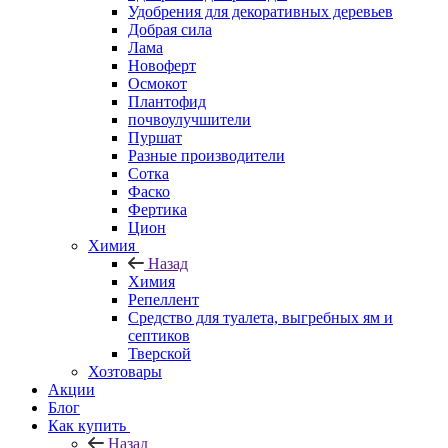
Удобрения для декоративных деревьев
Добрая сила
Лама
Новоферт
Осмокот
Плантофид
почвоулучшители
Пуршат
Разные производители
Сотка
Фаско
Фертика
Цион
Химия
Назад
Химия
Репеллент
Средство для туалета, выгребных ям и
септиков
Тверской
Хозтовары
Акции
Блог
Как купить
Назад