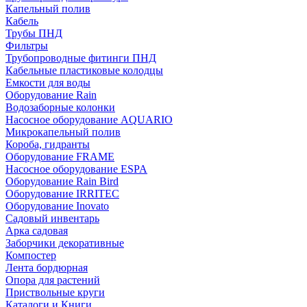
Капельный полив
Кабель
Трубы ПНД
Фильтры
Трубопроводные фитинги ПНД
Кабельные пластиковые колодцы
Емкости для воды
Оборудование Rain
Водозаборные колонки
Насосное оборудование AQUARIO
Микрокапельный полив
Короба, гидранты
Оборудование FRAME
Насосное оборудование ESPA
Оборудование Rain Bird
Оборудование IRRITEC
Оборудование Inovato
Садовый инвентарь
Арка садовая
Заборчики декоративные
Компостер
Лента бордюрная
Опора для растений
Приствольные круги
Каталоги и Книги