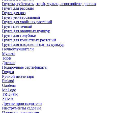
Грунты, субстраты, торф, мульча, агросорбент, дренаж
Грунт для рассады
Грунт для роз
Грунт универсальный
Грунт для хвойных растений
Грунт цветочный
Грунт для овощных культур
Грунт для голубики
Грунт для комнатных растений
Грунт для плодово-ягодных культур
Почвоулучшители
Мульча
Торф
Дренаж
Подарочные сертификаты
Грядки
Ручной инвентарь
Finland
Gardena
Mr.Logo
TRUPER
ZEMA
Другие производители
Инструменты садовые
Парники , крепления