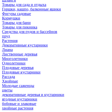
Шланги
Товары для сада и отдыха
Горшки, кашпо, балконные ящики
Фигуры садовые
Кормушки
Товары для бани
Товары для пикника
Средства для пудов и бассейнов
пруд
Растения
Декоративные кустарники
Лиана
Лиственные деревья
Многолетники
Однолетники
Плодовые деревья
Плодовые кустарники
Рассада
Хвойные
Молодые саженцы
цветы
декоративные деревья и кустарники
ягодные кустарники
бобовые и злаковые
хвойные растения