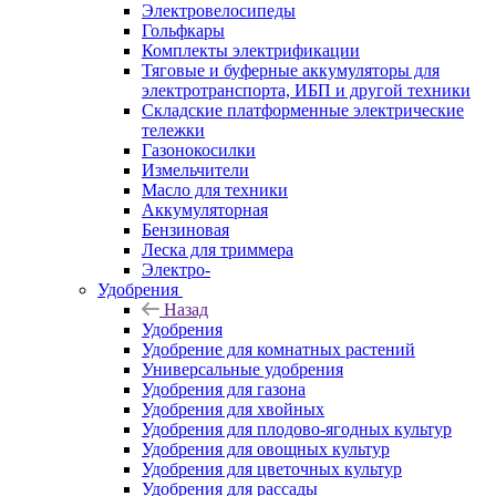
Электровелосипеды
Гольфкары
Комплекты электрификации
Тяговые и буферные аккумуляторы для
электротранспорта, ИБП и другой техники
Складские платформенные электрические
тележки
Газонокосилки
Измельчители
Масло для техники
Аккумуляторная
Бензиновая
Леска для триммера
Электро-
Удобрения
Назад
Удобрения
Удобрение для комнатных растений
Универсальные удобрения
Удобрения для газона
Удобрения для хвойных
Удобрения для плодово-ягодных культур
Удобрения для овощных культур
Удобрения для цветочных культур
Удобрения для рассады