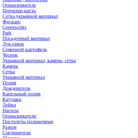
Опрыскиватель
Перчатки,кисть
Сетка,укрывной материал
Фискарс
Greenworks
Park
Посадочный материал
Лук-севок
Семенной картофель
Чеснок
Укрывной материал, камень, сетка
Камень
Сетка
Укрывной материал
Полив
Дождеватели
Капельный полив
Катушки
Лейки
Насосы
Опрыскиватели
Пистолеты поливочные
Разное
Соединители