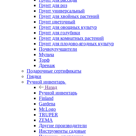
Грунт для роз
Грунт универсальный
Грунт для хвойных растений
Грунт цветочный
Грунт для овощных культур
Грунт для голубики
Грунт для комнатных растений
Грунт для плодово-ягодных культур
Почвоулучшители
Мульча
Торф
Дренаж
Подарочные сертификаты
Грядки
Ручной инвентарь
Назад
Ручной инвентарь
Finland
Gardena
Mr.Logo
TRUPER
ZEMA
Другие производители
Инструменты садовые