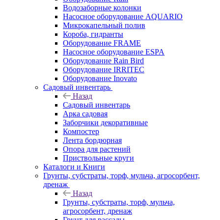
Водозаборные колонки
Насосное оборудование AQUARIO
Микрокапельный полив
Короба, гидранты
Оборудование FRAME
Насосное оборудование ESPA
Оборудование Rain Bird
Оборудование IRRITEC
Оборудование Inovato
Садовый инвентарь
Назад
Садовый инвентарь
Арка садовая
Заборчики декоративные
Компостер
Лента бордюрная
Опора для растений
Приствольные круги
Каталоги и Книги
Грунты, субстраты, торф, мульча, агросорбент,
дренаж
Назад
Грунты, субстраты, торф, мульча,
агросорбент, дренаж
Грунт для рассады