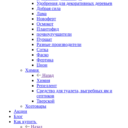
Удобрения для декоративных деревьев
Добрая сила
Лама
Новоферт
Осмокот
Плантофид
почвоулучшители
Пуршат
Разные производители
Сотка
Фаско
Фертика
Цион
Химия
Назад
Химия
Репеллент
Средство для туалета, выгребных ям и
септиков
Тверской
Хозтовары
Акции
Блог
Как купить
Назад