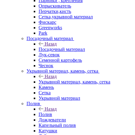
Парники , крепления
Опрыскиватель
Перчатки,кисть
Сетка,укрывной материал
Фискарс
Greenworks
Park
Посадочный материал
Назад
Посадочный материал
Лук-севок
Семенной картофель
Чеснок
Укрывной материал, камень, сетка
Назад
Укрывной материал, камень, сетка
Камень
Сетка
Укрывной материал
Полив
Назад
Полив
Дождеватели
Капельный полив
Катушки