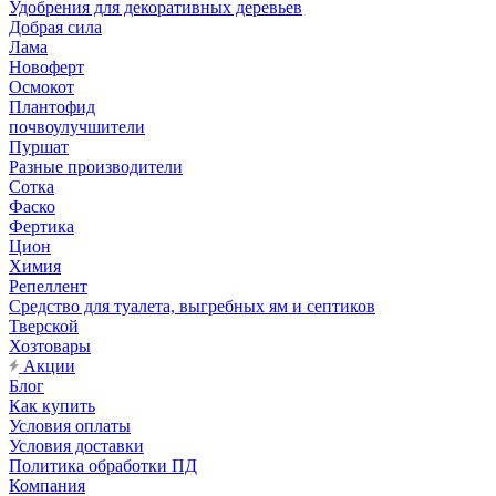
Удобрения для декоративных деревьев
Добрая сила
Лама
Новоферт
Осмокот
Плантофид
почвоулучшители
Пуршат
Разные производители
Сотка
Фаско
Фертика
Цион
Химия
Репеллент
Средство для туалета, выгребных ям и септиков
Тверской
Хозтовары
Акции
Блог
Как купить
Условия оплаты
Условия доставки
Политика обработки ПД
Компания