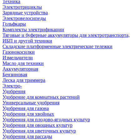
Техника
Электротрициклы
Зарядные устройства
Электровелосипеды
Гольфкары
Комплекты электрификации
Тяговые и буферные аккумуляторы для электротранспорта,
ИБП и другой техники
Складские платформенные электрические тележки
Газонокосилки
Измельчители
Масло для техники
Аккумуляторная
Бензиновая
Леска для триммера
Электро-
Удобрения
Удобрение для комнатных растений
Универсальные удобрения
Удобрения для газона
Удобрения для хвойных
Удобрения для плодово-ягодных культур
Удобрения для овощных культур
Удобрения для цветочных культур
Удобрения для рассады