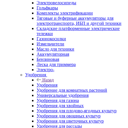
Электровелосипеды
Гольфкары
Комплекты электрификации
Тяговые и буферные аккумуляторы для
электротранспорта, ИБП и другой техники
Складские платформенные электрические
тележки
Газонокосилки
Измельчители
Масло для техники
Аккумуляторная
Бензиновая
Леска для триммера
Электро-
Удобрения
Назад
Удобрения
Удобрение для комнатных растений
Универсальные удобрения
Удобрения для газона
Удобрения для хвойных
Удобрения для плодово-ягодных культур
Удобрения для овощных культур
Удобрения для цветочных культур
Удобрения для рассады