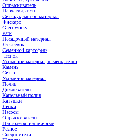
Опрыскиватель
Перчатки,кисть
Сетка,укрывной материал
Фискарс
Greenworks
Park
Посадочный материал
Лук-севок
Семенной картофель
Чеснок
Укрывной материал, камень, сетка
Камень
Сетка
Укрывной материал
Полив
Дождеватели
Капельный полив
Катушки
Лейки
Насосы
Опрыскиватели
Пистолеты поливочные
Разное
Соединители