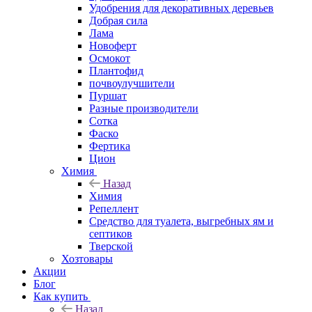
Удобрения для декоративных деревьев
Добрая сила
Лама
Новоферт
Осмокот
Плантофид
почвоулучшители
Пуршат
Разные производители
Сотка
Фаско
Фертика
Цион
Химия
Назад
Химия
Репеллент
Средство для туалета, выгребных ям и
септиков
Тверской
Хозтовары
Акции
Блог
Как купить
Назад