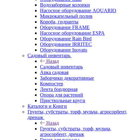
Водозаборные колонки
Насосное оборудование AQUARIO
Микрокапельный полив
Короба, гидранты
Оборудование FRAME
Насосное оборудование ESPA
Оборудование Rain Bird
Оборудование IRRITEC
Оборудование Inovato
Садовый инвентарь
Назад
Садовый инвентарь
Арка садовая
Заборчики декоративные
Компостер
Лента бордюрная
Опора для растений
Приствольные круги
Каталоги и Книги
Грунты, субстраты, торф, мульча, агросорбент,
дренаж
Назад
Грунты, субстраты, торф, мульча,
агросорбент, дренаж
Грунт для рассады