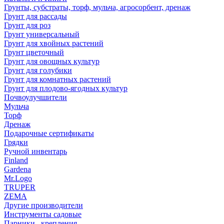
Грунты, субстраты, торф, мульча, агросорбент, дренаж
Грунт для рассады
Грунт для роз
Грунт универсальный
Грунт для хвойных растений
Грунт цветочный
Грунт для овощных культур
Грунт для голубики
Грунт для комнатных растений
Грунт для плодово-ягодных культур
Почвоулучшители
Мульча
Торф
Дренаж
Подарочные сертификаты
Грядки
Ручной инвентарь
Finland
Gardena
Mr.Logo
TRUPER
ZEMA
Другие производители
Инструменты садовые
Парники , крепления