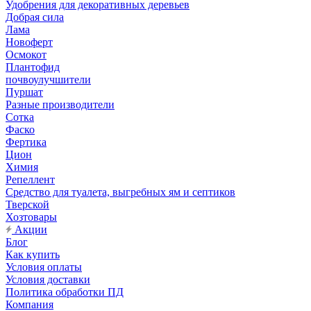
Удобрения для декоративных деревьев
Добрая сила
Лама
Новоферт
Осмокот
Плантофид
почвоулучшители
Пуршат
Разные производители
Сотка
Фаско
Фертика
Цион
Химия
Репеллент
Средство для туалета, выгребных ям и септиков
Тверской
Хозтовары
Акции
Блог
Как купить
Условия оплаты
Условия доставки
Политика обработки ПД
Компания