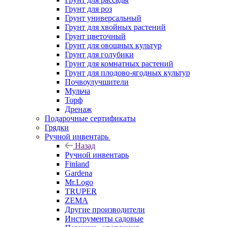
Грунт для роз
Грунт универсальный
Грунт для хвойных растений
Грунт цветочный
Грунт для овощных культур
Грунт для голубики
Грунт для комнатных растений
Грунт для плодово-ягодных культур
Почвоулучшители
Мульча
Торф
Дренаж
Подарочные сертификаты
Грядки
Ручной инвентарь
Назад
Ручной инвентарь
Finland
Gardena
Mr.Logo
TRUPER
ZEMA
Другие производители
Инструменты садовые