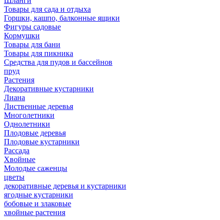
Шланги
Товары для сада и отдыха
Горшки, кашпо, балконные ящики
Фигуры садовые
Кормушки
Товары для бани
Товары для пикника
Средства для пудов и бассейнов
пруд
Растения
Декоративные кустарники
Лиана
Лиственные деревья
Многолетники
Однолетники
Плодовые деревья
Плодовые кустарники
Рассада
Хвойные
Молодые саженцы
цветы
декоративные деревья и кустарники
ягодные кустарники
бобовые и злаковые
хвойные растения