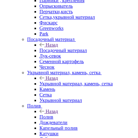
Парники , крепления
Опрыскиватель
Перчатки,кисть
Сетка,укрывной материал
Фискарс
Greenworks
Park
Посадочный материал
Назад
Посадочный материал
Лук-севок
Семенной картофель
Чеснок
Укрывной материал, камень, сетка
Назад
Укрывной материал, камень, сетка
Камень
Сетка
Укрывной материал
Полив
Назад
Полив
Дождеватели
Капельный полив
Катушки