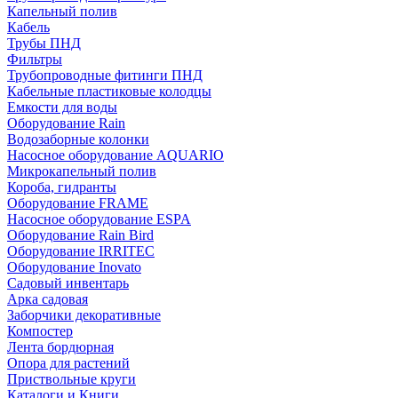
Капельный полив
Кабель
Трубы ПНД
Фильтры
Трубопроводные фитинги ПНД
Кабельные пластиковые колодцы
Емкости для воды
Оборудование Rain
Водозаборные колонки
Насосное оборудование AQUARIO
Микрокапельный полив
Короба, гидранты
Оборудование FRAME
Насосное оборудование ESPA
Оборудование Rain Bird
Оборудование IRRITEC
Оборудование Inovato
Садовый инвентарь
Арка садовая
Заборчики декоративные
Компостер
Лента бордюрная
Опора для растений
Приствольные круги
Каталоги и Книги