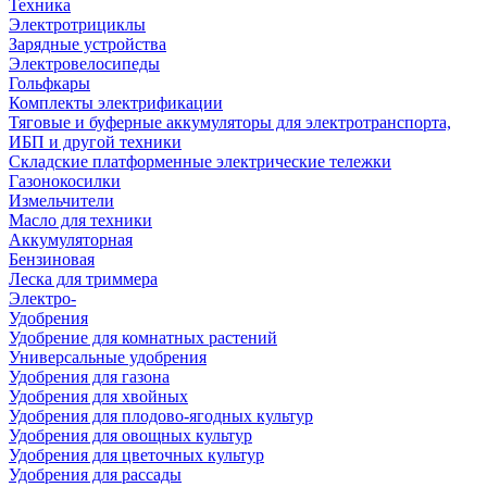
Техника
Электротрициклы
Зарядные устройства
Электровелосипеды
Гольфкары
Комплекты электрификации
Тяговые и буферные аккумуляторы для электротранспорта,
ИБП и другой техники
Складские платформенные электрические тележки
Газонокосилки
Измельчители
Масло для техники
Аккумуляторная
Бензиновая
Леска для триммера
Электро-
Удобрения
Удобрение для комнатных растений
Универсальные удобрения
Удобрения для газона
Удобрения для хвойных
Удобрения для плодово-ягодных культур
Удобрения для овощных культур
Удобрения для цветочных культур
Удобрения для рассады