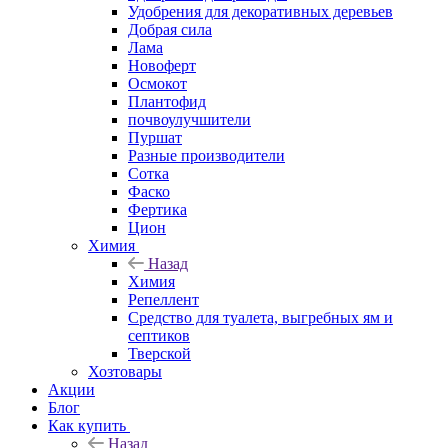
Удобрения для декоративных деревьев
Добрая сила
Лама
Новоферт
Осмокот
Плантофид
почвоулучшители
Пуршат
Разные производители
Сотка
Фаско
Фертика
Цион
Химия
Назад
Химия
Репеллент
Средство для туалета, выгребных ям и
септиков
Тверской
Хозтовары
Акции
Блог
Как купить
Назад