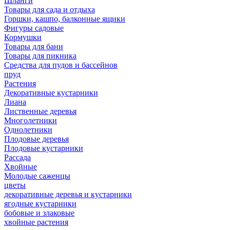
Шланги
Товары для сада и отдыха
Горшки, кашпо, балконные ящики
Фигуры садовые
Кормушки
Товары для бани
Товары для пикника
Средства для пудов и бассейнов
пруд
Растения
Декоративные кустарники
Лиана
Лиственные деревья
Многолетники
Однолетники
Плодовые деревья
Плодовые кустарники
Рассада
Хвойные
Молодые саженцы
цветы
декоративные деревья и кустарники
ягодные кустарники
бобовые и злаковые
хвойные растения