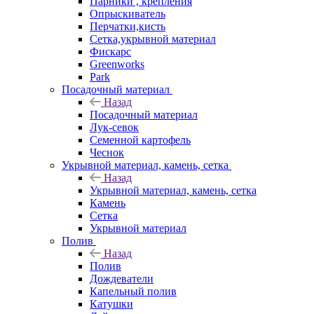
Парники , крепления
Опрыскиватель
Перчатки,кисть
Сетка,укрывной материал
Фискарс
Greenworks
Park
Посадочный материал
Назад
Посадочный материал
Лук-севок
Семенной картофель
Чеснок
Укрывной материал, камень, сетка
Назад
Укрывной материал, камень, сетка
Камень
Сетка
Укрывной материал
Полив
Назад
Полив
Дождеватели
Капельный полив
Катушки