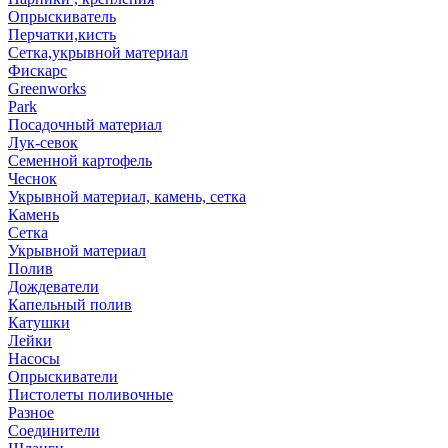
Опрыскиватель
Перчатки,кисть
Сетка,укрывной материал
Фискарс
Greenworks
Park
Посадочный материал
Лук-севок
Семенной картофель
Чеснок
Укрывной материал, камень, сетка
Камень
Сетка
Укрывной материал
Полив
Дождеватели
Капельный полив
Катушки
Лейки
Насосы
Опрыскиватели
Пистолеты поливочные
Разное
Соединители