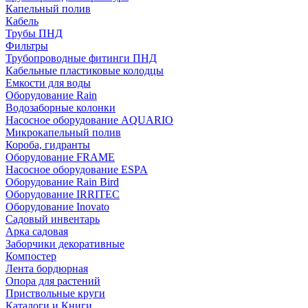
Капельный полив
Кабель
Трубы ПНД
Фильтры
Трубопроводные фитинги ПНД
Кабельные пластиковые колодцы
Емкости для воды
Оборудование Rain
Водозаборные колонки
Насосное оборудование AQUARIO
Микрокапельный полив
Короба, гидранты
Оборудование FRAME
Насосное оборудование ESPA
Оборудование Rain Bird
Оборудование IRRITEC
Оборудование Inovato
Садовый инвентарь
Арка садовая
Заборчики декоративные
Компостер
Лента бордюрная
Опора для растений
Приствольные круги
Каталоги и Книги