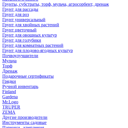
Грунты, субстраты, торф, мульча, агросорбент, дренаж
Грунт для рассады
Грунт для роз
Грунт универсальный
Грунт для хвойных растений
Грунт цветочный
Грунт для овощных культур
Грунт для голубики
Грунт для комнатных растений
Грунт для плодово-ягодных культур
Почвоулучшители
Мульча
Торф
Дренаж
Подарочные сертификаты
Грядки
Ручной инвентарь
Finland
Gardena
Mr.Logo
TRUPER
ZEMA
Другие производители
Инструменты садовые
Парники , крепления