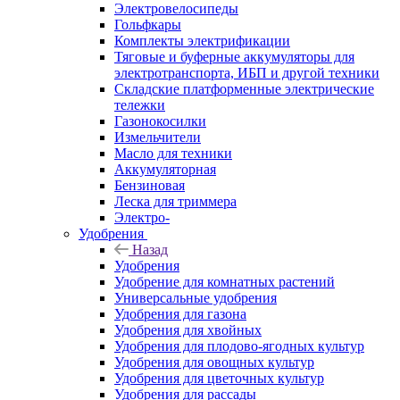
Электровелосипеды
Гольфкары
Комплекты электрификации
Тяговые и буферные аккумуляторы для
электротранспорта, ИБП и другой техники
Складские платформенные электрические
тележки
Газонокосилки
Измельчители
Масло для техники
Аккумуляторная
Бензиновая
Леска для триммера
Электро-
Удобрения
Назад
Удобрения
Удобрение для комнатных растений
Универсальные удобрения
Удобрения для газона
Удобрения для хвойных
Удобрения для плодово-ягодных культур
Удобрения для овощных культур
Удобрения для цветочных культур
Удобрения для рассады