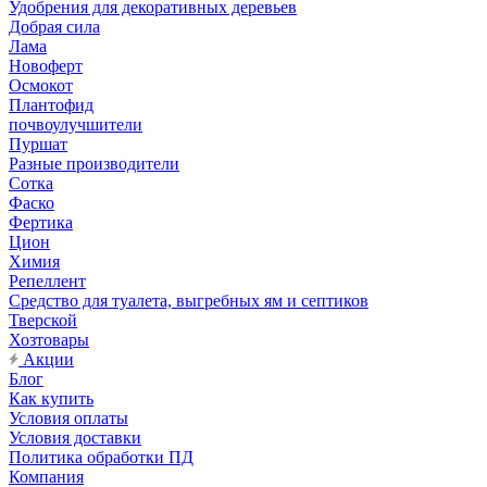
Удобрения для декоративных деревьев
Добрая сила
Лама
Новоферт
Осмокот
Плантофид
почвоулучшители
Пуршат
Разные производители
Сотка
Фаско
Фертика
Цион
Химия
Репеллент
Средство для туалета, выгребных ям и септиков
Тверской
Хозтовары
Акции
Блог
Как купить
Условия оплаты
Условия доставки
Политика обработки ПД
Компания