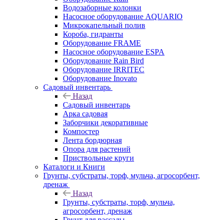
Водозаборные колонки
Насосное оборудование AQUARIO
Микрокапельный полив
Короба, гидранты
Оборудование FRAME
Насосное оборудование ESPA
Оборудование Rain Bird
Оборудование IRRITEC
Оборудование Inovato
Садовый инвентарь
Назад
Садовый инвентарь
Арка садовая
Заборчики декоративные
Компостер
Лента бордюрная
Опора для растений
Приствольные круги
Каталоги и Книги
Грунты, субстраты, торф, мульча, агросорбент,
дренаж
Назад
Грунты, субстраты, торф, мульча,
агросорбент, дренаж
Грунт для рассады