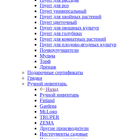
Грунт для роз
Грунт универсальный
Грунт для хвойных растений
Грунт цветочный
Грунт для овощных культур
Грунт для голубики
Грунт для комнатных растений
Грунт для плодово-ягодных культур
Почвоулучшители
Мульча
Торф
Дренаж
Подарочные сертификаты
Грядки
Ручной инвентарь
Назад
Ручной инвентарь
Finland
Gardena
Mr.Logo
TRUPER
ZEMA
Другие производители
Инструменты садовые