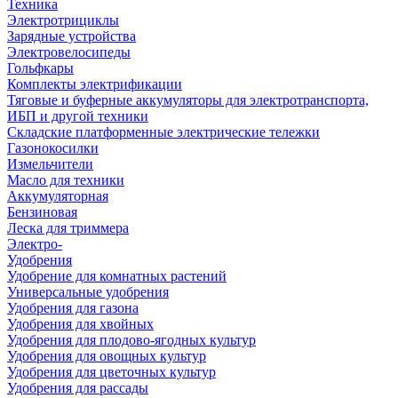
Техника
Электротрициклы
Зарядные устройства
Электровелосипеды
Гольфкары
Комплекты электрификации
Тяговые и буферные аккумуляторы для электротранспорта,
ИБП и другой техники
Складские платформенные электрические тележки
Газонокосилки
Измельчители
Масло для техники
Аккумуляторная
Бензиновая
Леска для триммера
Электро-
Удобрения
Удобрение для комнатных растений
Универсальные удобрения
Удобрения для газона
Удобрения для хвойных
Удобрения для плодово-ягодных культур
Удобрения для овощных культур
Удобрения для цветочных культур
Удобрения для рассады